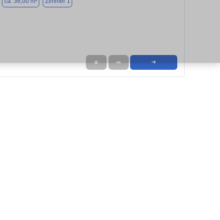
ca. 36,00 m²
Zimmer 1
★
➦
➜