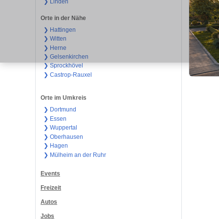
❯ Linden
Orte in der Nähe
❯ Hattingen
❯ Witten
❯ Herne
❯ Gelsenkirchen
❯ Sprockhövel
❯ Castrop-Rauxel
Orte im Umkreis
❯ Dortmund
❯ Essen
❯ Wuppertal
❯ Oberhausen
❯ Hagen
❯ Mülheim an der Ruhr
Events
Freizeit
Autos
Jobs