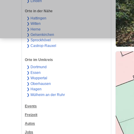
❯ Linden
Orte in der Nähe
❯ Hattingen
❯ Witten
❯ Herne
❯ Gelsenkirchen
❯ Sprockhövel
❯ Castrop-Rauxel
Orte im Umkreis
❯ Dortmund
❯ Essen
❯ Wuppertal
❯ Oberhausen
❯ Hagen
❯ Mülheim an der Ruhr
Events
Freizeit
Autos
Jobs