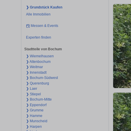
❯ Grundstück Kaufen
Alle Immobilien
Messen & Events
Experten finden
Stadtteile von Bochum
❯ Wiemelhausen
❯ Altenbochum
❯ Weitmar
❯ Innenstadt
❯ Bochum-Südwest
❯ Querenburg
❯ Laer
❯ Stiepel
❯ Bochum-Mitte
❯ Eppendorf
❯ Grumme
❯ Hamme
❯ Munscheid
❯ Harpen