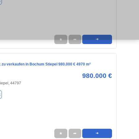
k
★
➦
➜
 zu verkaufen in Bochum Stiepel 980.000 € 4970 m²
980.000 €
iepel, 44797
k
★
➦
➜