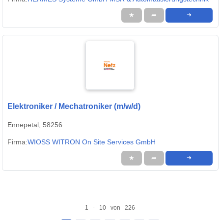
★
➦
➜
Elektroniker / Mechatroniker (m/w/d)
Ennepetal, 58256
Firma:
WIOSS WITRON On Site Services GmbH
★
➦
➜
1 - 10 von 226