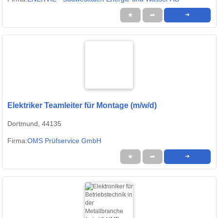
★
➦
➜
Elektriker Teamleiter für Montage (m/w/d)
Dortmund, 44135
Firma:
OMS Prüfservice GmbH
★
➦
➜