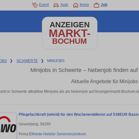
Event
Auto
Immo
Job
ANZEIGEN
MARKT-
BOCHUM
OBS
❯
SCHWERTE
❯
MINIJOBS
Minijobs in Schwerte – Nebenjob finden a
Aktuelle Angebote für Minijobs
jetzt in Schwerte attraktive Minijobs als als Nebenjob auf Anzeigenmarkt-Bochum.d
Pflegefachkraft (w/m/d) für den Wochenenddienst auf 538EUR Basis -
Gevelsberg, 58285
Firma:
Elfriede-Hetzler-Seniorenzentrum