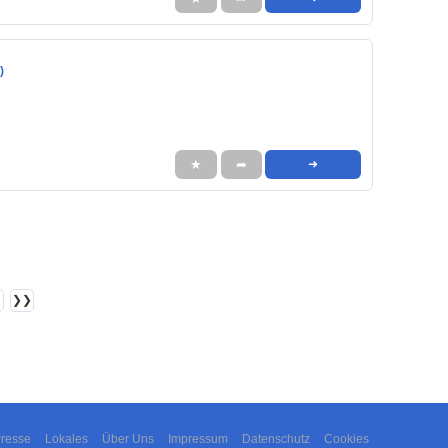
)
★
➦
➜
❯❯
resse
Lokales
Über Uns
Impressum
Datenschutz
Cookies