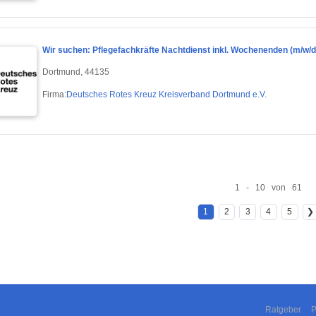
Wir suchen: Pflegefachkräfte Nachtdienst inkl. Wochenenden (m/w/d
Dortmund, 44135
Firma:
Deutsches Rotes Kreuz Kreisverband Dortmund e.V.
1 - 10 von 61
1
2
3
4
5
❯
Ratgeber
P