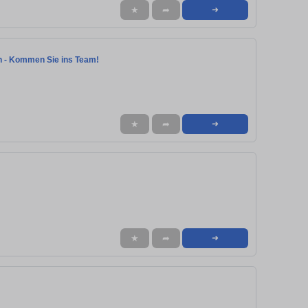
★
➦
➜
en - Kommen Sie ins Team!
★
➦
➜
★
➦
➜