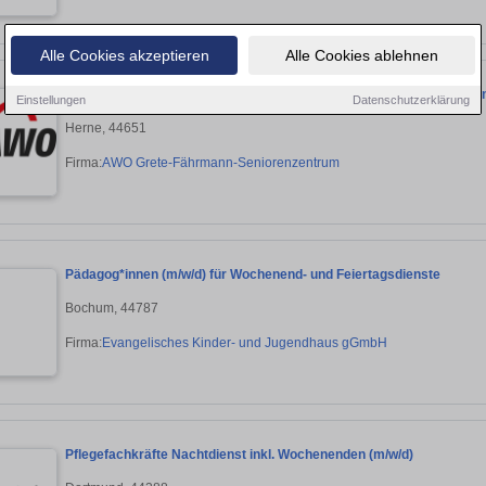
Alle Cookies akzeptieren
Alle Cookies ablehnen
Pflegefachkraft (m/w/d) auf geringfügiger Basis für die Wochenend
Einstellungen
Datenschutzerklärung
Herne, 44651
Firma:
AWO Grete-Fährmann-Seniorenzentrum
Pädagog*innen (m/w/d) für Wochenend- und Feiertagsdienste
Bochum, 44787
Firma:
Evangelisches Kinder- und Jugendhaus gGmbH
Pflegefachkräfte Nachtdienst inkl. Wochenenden (m/w/d)