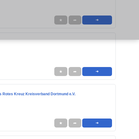
★
➦
➜
★
➦
➜
es Rotes Kreuz Kreisverband Dortmund e.V.
★
➦
➜