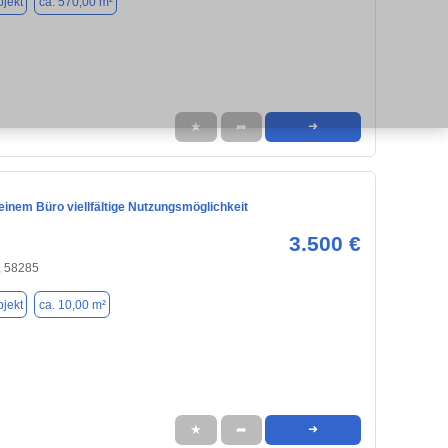
jekt
ca. 570,00 m²
★
➦
➜
leinem Büro viellfältige Nutzungsmöglichkeit
3.500 €
, 58285
jekt
ca. 10,00 m²
★
➦
➜