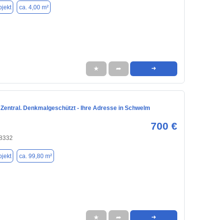
jekt
ca. 4,00 m²
★
➦
➜
. Zentral. Denkmalgeschützt - Ihre Adresse in Schwelm
700 €
8332
jekt
ca. 99,80 m²
★
➦
➜