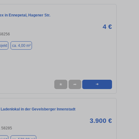
x in Ennepetal, Hagener Str.
4 €
 58256
jekt
ca. 4,00 m²
★
➦
➜
 Ladenlokal in der Gevelsberger Innenstadt
3.900 €
, 58285