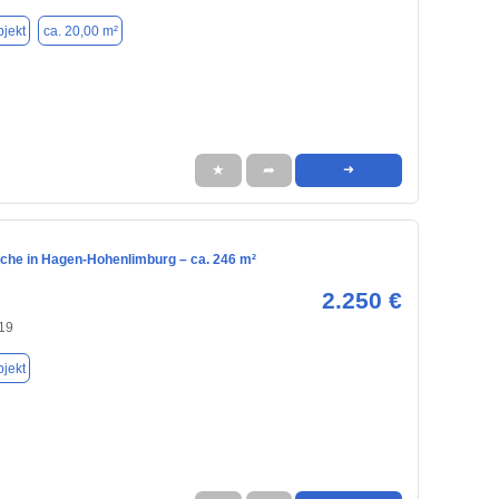
jekt
ca. 20,00 m²
★
➦
➜
che in Hagen-Hohenlimburg – ca. 246 m²
2.250 €
19
jekt