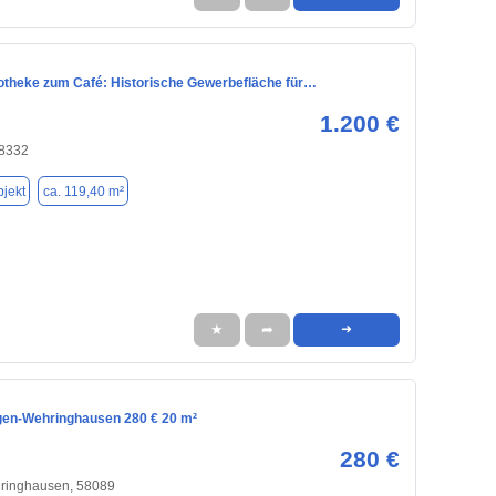
otheke zum Café: Historische Gewerbefläche für…
1.200 €
8332
jekt
ca. 119,40 m²
★
➦
➜
gen-Wehringhausen 280 € 20 m²
280 €
inghausen, 58089