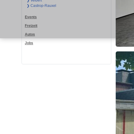
❯ Velbert
❯ Castrop-Rauxel
Events
Freizeit
Autos
Jobs