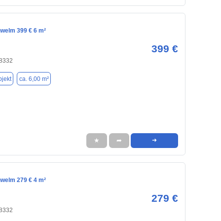
hwelm 399 € 6 m²
399 €
8332
jekt
ca. 6,00 m²
★
➦
➜
hwelm 279 € 4 m²
279 €
8332