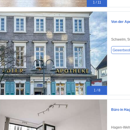
1 / 11
Von der Ap
Schwelm, 5
Gewerbeob
1 / 8
Büro in Ha
Hagen-Wehr