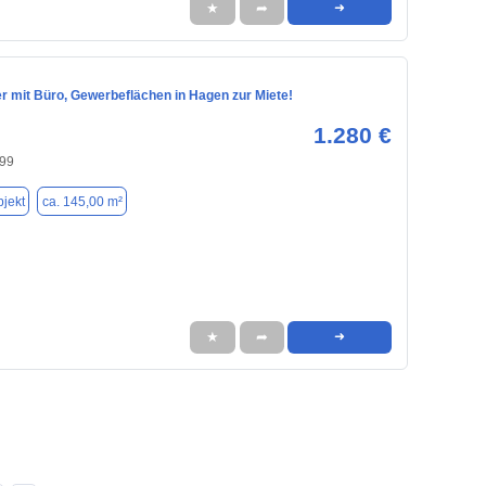
★
➦
➜
r mit Büro, Gewerbeflächen in Hagen zur Miete!
1.280 €
99
jekt
ca. 145,00 m²
★
➦
➜