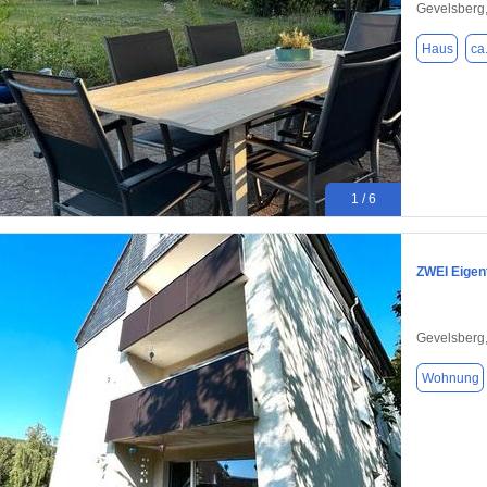
Gevelsberg
Haus
ca
1 / 6
ZWEI Eigen
Gevelsberg
Wohnung