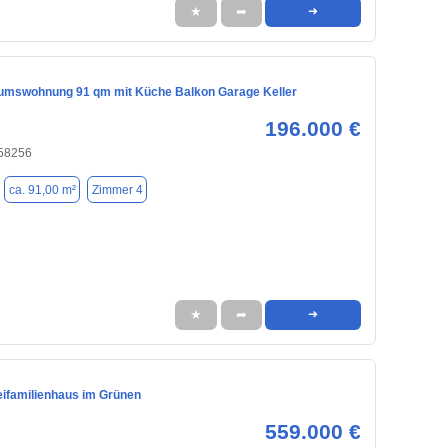
★
➦
➜
ntumswohnung 91 qm mit Küche Balkon Garage Keller
196.000 €
 58256
ca. 91,00 m²
Zimmer 4
★
➦
➜
eifamilienhaus im Grünen
559.000 €