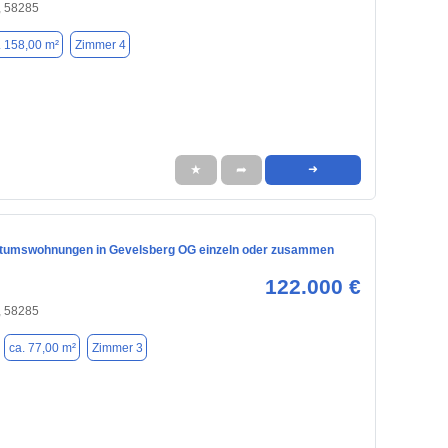
, 58285
. 158,00 m²
Zimmer 4
★
➦
➜
tumswohnungen in Gevelsberg OG einzeln oder zusammen
122.000 €
, 58285
ca. 77,00 m²
Zimmer 3