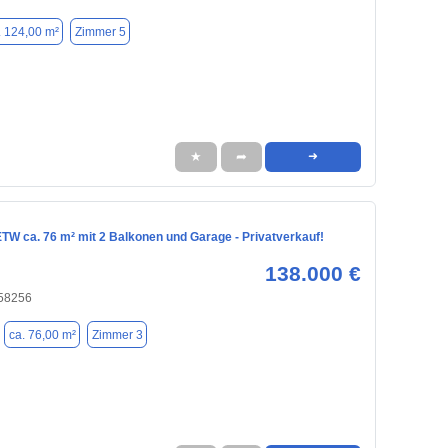
. 124,00 m²
Zimmer 5
★
➦
➜
TW ca. 76 m² mit 2 Balkonen und Garage - Privatverkauf!
138.000 €
 58256
ca. 76,00 m²
Zimmer 3