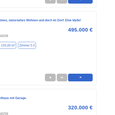
nes, naturnahes Wohnen und doch im Dorf. Eine Idylle!
495.000 €
 58256
. 155,00 m²
Zimmer 5.5
★
➦
➜
elhaus mit Garage.
320.000 €
 58256