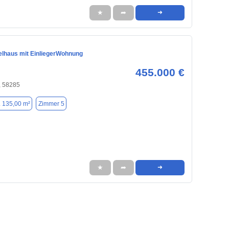
★
➦
➜
elhaus mit EinliegerWohnung
455.000 €
, 58285
. 135,00 m²
Zimmer 5
★
➦
➜