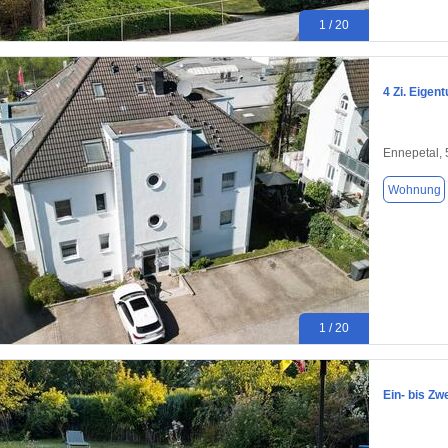
1 / 20
4 Zi. Eige
Ennepetal,
Wohnung
1 / 20
Ein- bis Zw