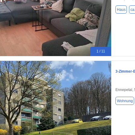
Haus
ca
1 / 11
3-Zimmer-E
Ennepetal,
Wohnung