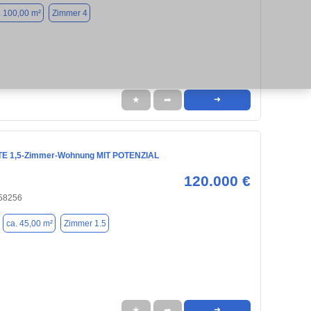
. 100,00 m²
Zimmer 4
★
➦
➜
E 1,5-Zimmer-Wohnung MIT POTENZIAL
120.000 €
 58256
ca. 45,00 m²
Zimmer 1.5
★
➦
➜