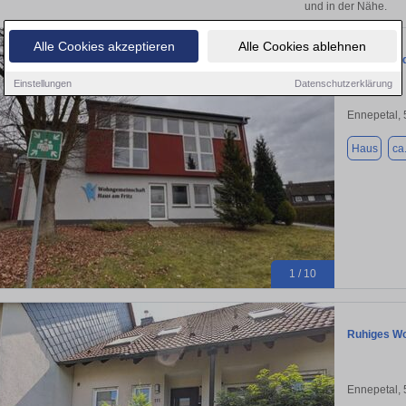
und in der Nähe.
Alle Cookies akzeptieren
Alle Cookies ablehnen
Freistehen
Einstellungen
Datenschutzerklärung
Ennepetal,
Haus
ca
1 / 10
Ruhiges Wo
Ennepetal,