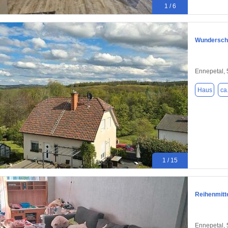
1 / 6
Wunderschö
Ennepetal,
Haus
ca
1 / 15
Reihenmitt
Ennepetal,