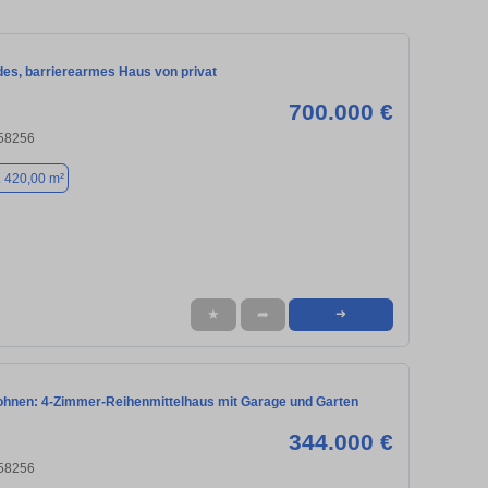
des, barrierearmes Haus von privat
700.000 €
 58256
. 420,00 m²
★
➦
➜
hnen: 4-Zimmer-Reihenmittelhaus mit Garage und Garten
344.000 €
 58256