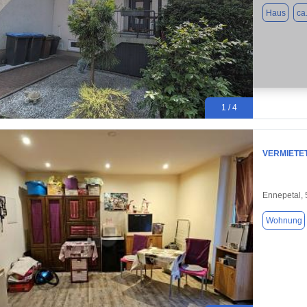
Haus
ca
1 / 4
VERMIETET
Ennepetal,
Wohnung