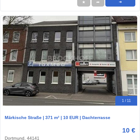
★
➦
➜
1 / 11
Märkische Straße | 371 m² | 10 EUR | Dachterrasse
10 €
Dortmund, 44141