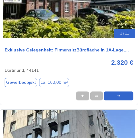
1 / 11
Exklusive Gelegenheit: FirmensitzBürofläche in 1A-Lage,…
2.320 €
Dortmund, 44141
Gewerbeobjekt
ca. 160,00 m²
★
➦
➜