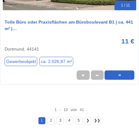
1 / 11
Tolle Büro oder Praxisflächen am Büroboulevard B1 | ca. 441
m² |…
11 €
Dortmund, 44141
Gewerbeobjekt
ca. 2.026,87 m²
★
➦
➜
1 - 10 von 41
1
2
3
4
5
❯
❯❯