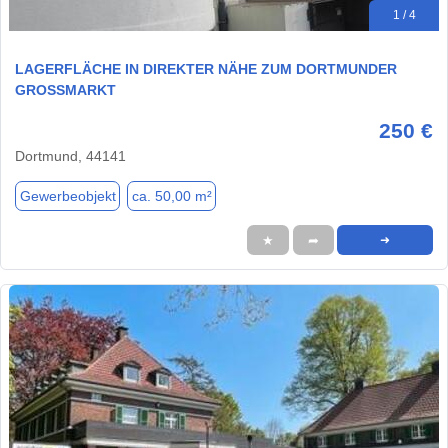
1 / 4
LAGERFLÄCHE IN DIREKTER NÄHE ZUM DORTMUNDER
GROSSMARKT
250 €
Dortmund, 44141
Gewerbeobjekt
ca. 50,00 m²
★
➦
➜