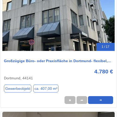
1 / 17
Großzügige Büro- oder Praxisfläche in Dortmund- flexibel,…
4.780 €
Dortmund, 44141
Gewerbeobjekt
ca. 407,00 m²
★
➦
➜