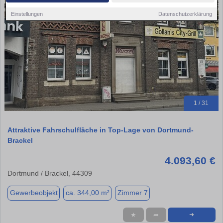
Einstellungen
Datenschutzerklärung
1 / 31
Attraktive Fahrschulfläche in Top-Lage von Dortmund-
Brackel
4.093,60 €
Dortmund / Brackel, 44309
Gewerbeobjekt
ca. 344,00 m²
Zimmer 7
★
➦
➜