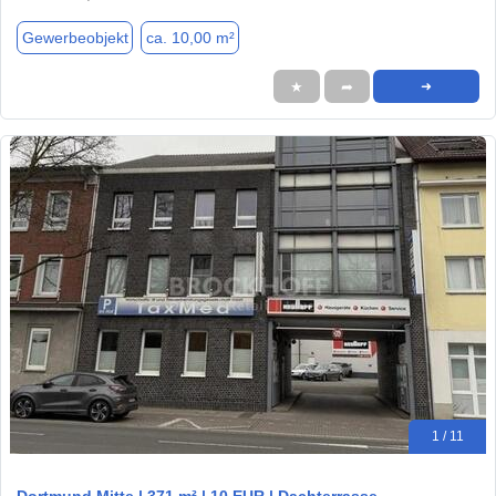
Gewerbeobjekt
ca. 10,00 m²
★
➦
➜
1 / 11
Dortmund Mitte | 371 m² | 10 EUR | Dachterrasse