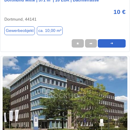
10 €
Dortmund, 44141
Gewerbeobjekt
ca. 10,00 m²
★
➦
➜