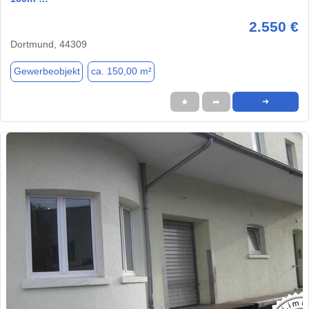
2.550 €
Dortmund, 44309
Gewerbeobjekt
ca. 150,00 m²
★
➦
➜