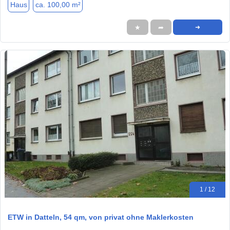
Haus
ca. 100,00 m²
★
➦
➜
1 / 12
ETW in Datteln, 54 qm, von privat ohne Maklerkosten