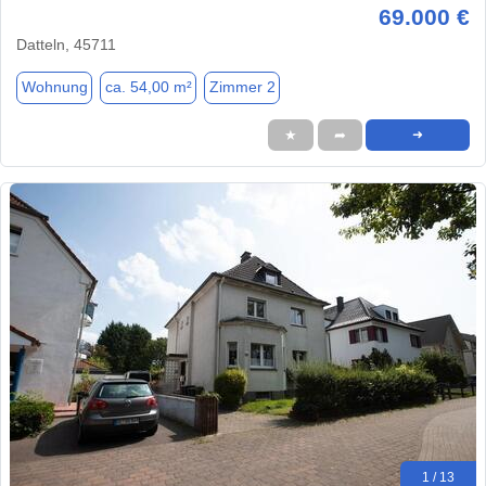
69.000 €
Datteln, 45711
Wohnung
ca. 54,00 m²
Zimmer 2
★
➦
➜
1 / 13