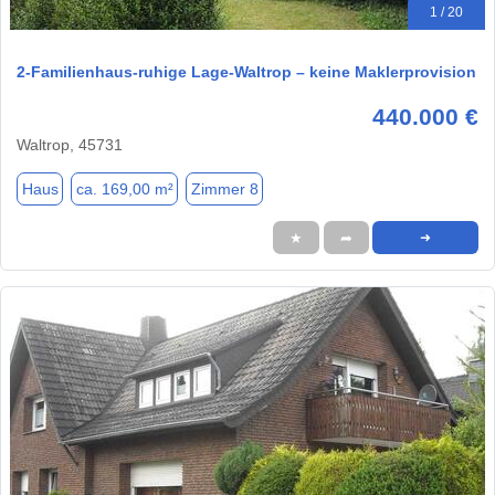
1 / 20
2-Familienhaus-ruhige Lage-Waltrop – keine Maklerprovision
440.000 €
Waltrop, 45731
Haus
ca. 169,00 m²
Zimmer 8
★
➦
➜