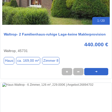
1 / 20
Waltrop- 2 Familienhaus-ruhige Lage-keine Maklerprovision
440.000 €
Waltrop, 45731
Haus
ca. 169,00 m²
Zimmer 8
★
➦
➜