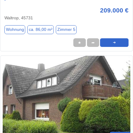
209.000 €
Waltrop, 45731
Wohnung
ca. 86,00 m²
Zimmer 5
★
➦
➜