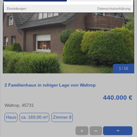
Einstellungen
Datenschutzerklärung
1 / 16
2 Familienhaus in ruhiger Lage von Waltrop
440.000 €
Waltrop, 45731
Haus
ca. 169,00 m²
Zimmer 8
★
➦
➜