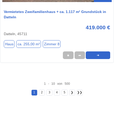
Vermietetes Zweifamilienhaus + ca. 1.117 m² Grundstück in
Datteln
419.000 €
Datteln, 45711
Haus
ca. 255,00 m²
Zimmer 8
★
➦
➜
1 - 10 von 500
1
2
3
4
5
❯
❯❯