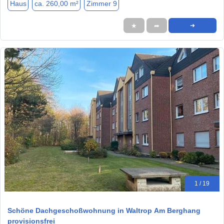
Haus
ca. 260,00 m²
Zimmer 9
★
➦
➜
1 / 19
Schöne Dachgeschoßwohnung in Waltrop Am Berghang
provisionsfrei