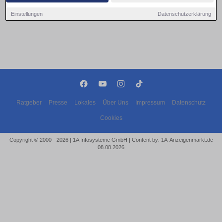
Einstellungen
Datenschutzerklärung
Ratgeber
Presse
Lokales
Über Uns
Impressum
Datenschutz
Cookies
Copyright © 2000 - 2026 | 1A Infosysteme GmbH | Content by: 1A-Anzeigenmarkt.de
08.08.2026