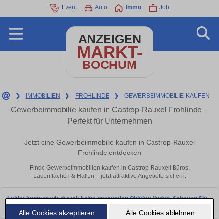
Event
Auto
Immo
Job
ANZEIGEN
MARKT-
BOCHUM
❯
IMMOBILIEN
❯
FROHLINDE
❯
GEWERBEIMMOBILIE-KAUFEN
Gewerbeimmobilie kaufen in Castrop-Rauxel Frohlinde –
Perfekt für Unternehmen
Jetzt eine Gewerbeimmobilie kaufen in Castrop-Rauxel
Frohlinde entdecken
Finde Gewerbeimmobilien kaufen in Castrop-Rauxel! Büros,
Ladenflächen & Hallen – jetzt attraktive Angebote sichern.
Leider konnten wir derzeit keine passenden Objekte finden. Schauen Sie
bald wieder vorbei!
Alle Cookies akzeptieren
Alle Cookies ablehnen