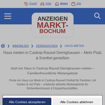
Event
Auto
Immo
Job
ANZEIGEN
MARKT-
BOCHUM
❯
IMMOBILIEN
❯
DEINIGHAUSEN
❯
HAUS-MIETEN
Haus mieten in Castrop-Rauxel Deinighausen – Mehr Platz
& Komfort genießen
Jetzt ein Haus in Castrop-Rauxel Deinighausen mieten –
Familienfreundliche Mietangebote
Finde ein Haus zur Miete in Castrop-Rauxel! Perfekt für Familien, mit
Garten & viel Platz – entdecke aktuelle Mietangebote für
Einfamilienhäuser & Doppelhaushälften.
Leider konnten wir derzeit keine passenden Objekte finden. Schauen Sie
Alle Cookies akzeptieren
Alle Cookies ablehnen
bald wieder vorbei!