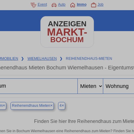
Event
Auto
Immo
Job
ANZEIGEN
MARKT-
BOCHUM
MMOBILIEN
❯
WIEMELHAUSEN
❯
REIHENENDHAUS-MIETEN
enendhaus Mieten Bochum Wiemelhausen - Eigentumswo
×
×
×
um
Reihenendhaus Mieten
4
Finden Sie hier Ihre Reihenendhaus zum Mie
en Sie in Bochum Wiemelhausen eine Reihenendhaus zum Mieten? Finden Sie hi