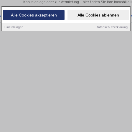
Kapitalanlage oder zur Vermietung – hier finden Sie Ihre Immobili
Alle Cookies akzeptieren
Alle Cookies ablehnen
onnten wir derzeit keine passenden Objekte finden. Schauen Sie bald wieder vo
Einstellungen
Datenschutzerklärung