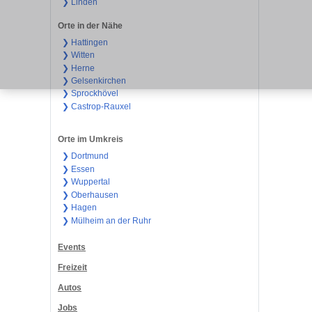
❯ Linden
Orte in der Nähe
❯ Hattingen
❯ Witten
❯ Herne
❯ Gelsenkirchen
❯ Sprockhövel
❯ Castrop-Rauxel
Orte im Umkreis
❯ Dortmund
❯ Essen
❯ Wuppertal
❯ Oberhausen
❯ Hagen
❯ Mülheim an der Ruhr
Events
Freizeit
Autos
Jobs