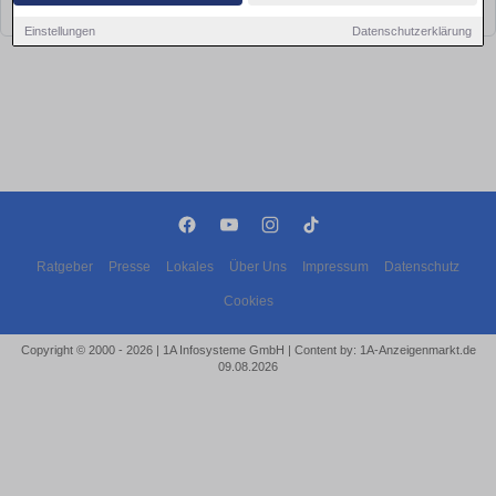
bald wieder vorbei!
Einstellungen
Datenschutzerklärung
Ratgeber
Presse
Lokales
Über Uns
Impressum
Datenschutz
Cookies
Copyright © 2000 - 2026 | 1A Infosysteme GmbH | Content by: 1A-Anzeigenmarkt.de
09.08.2026