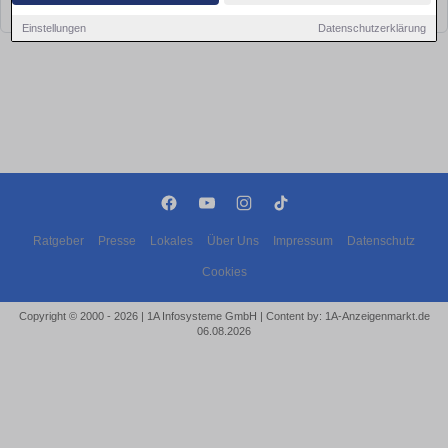
bald wieder vorbei!
Einstellungen
Datenschutzerklärung
Ratgeber
Presse
Lokales
Über Uns
Impressum
Datenschutz
Cookies
Copyright © 2000 - 2026 | 1A Infosysteme GmbH | Content by: 1A-Anzeigenmarkt.de
06.08.2026