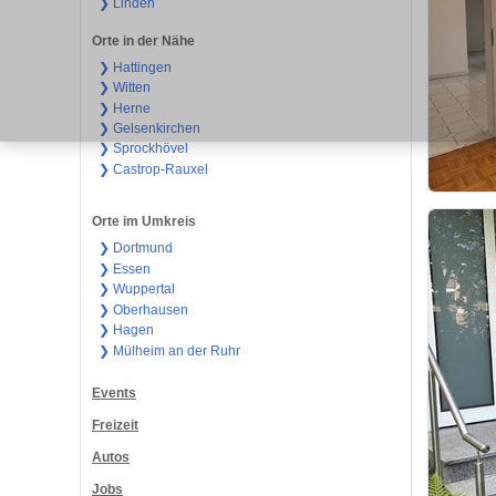
❯ Linden
Orte in der Nähe
❯ Hattingen
❯ Witten
❯ Herne
❯ Gelsenkirchen
❯ Sprockhövel
❯ Castrop-Rauxel
Orte im Umkreis
❯ Dortmund
❯ Essen
❯ Wuppertal
❯ Oberhausen
❯ Hagen
❯ Mülheim an der Ruhr
Events
Freizeit
Autos
Jobs