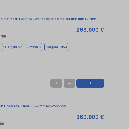
 3,5 ZimmerETW in BO-Wiemelhausen mit Balkon und Garten
263.000 €
4799
ca. 67,00 m²
Zimmer 3
Baujahr 1954
★
➦
➜
in Uni-Nähe: Helle 3,5-Zimmer-Wohnung
169.000 €
4801