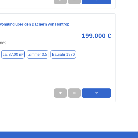
ohnung über den Dächern von Höntrop
199.000 €
4869
ca. 87,00 m²
Zimmer 3.5
Baujahr 1976
★
➦
➜