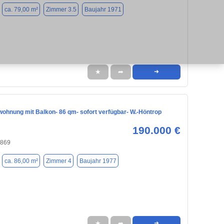
ca. 79,00 m²
Zimmer 3.5
Baujahr 1971
★
➦
➜
ohnung mit Balkon- 86 qm- sofort verfügbar- W.-Höntrop
190.000 €
4869
ca. 86,00 m²
Zimmer 4
Baujahr 1977
★
➦
➜