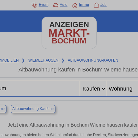
Event
Auto
Immo
Job
ANZEIGEN
MARKT-
BOCHUM
MMOBILIEN
❯
WIEMELHAUSEN
❯
ALTBAUWOHNUNG-KAUFEN
Altbauwohnung kaufen in Bochum Wiemelhausen 
×
×
um
Altbauwohnung Kaufen
Jetzt eine Altbauwohnung in Bochum Wiemelhausen kaufe
tbauwohnungen bieten hohen Wohnkomfort durch hohe Decken, Stuckverzierunge