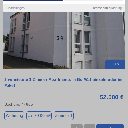
Einstellungen
Datenschutzerklärung
1 / 6
3 vermietete 1-Zimmer-Apartments in Bo-Wat-einzeln oder im
Paket
52.000 €
Bochum, 44866
Wohnung
ca. 20,00 m²
Zimmer 1