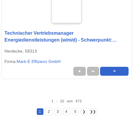
Technischer Vertriebsmanager
Energiedienstleistungen (w/m/d) - Schwerpunkt:
Contracting
Herdecke, 58313
Firma:
Mark-E Effizienz GmbH
★
➦
➜
1 - 10 von 473
1
2
3
4
5
❯
❯❯