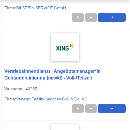
Firma:
BILSTEIN SERVICE GmbH
★
➦
➜
Vertriebsinnendienst | Angebotsmanager*in
Gebäudereinigung (m/w/d) - Voll-/Teilzeit
Wuppertal, 42285
Firma:
Vebego Facility Services B.V. & Co. KG
★
➦
➜