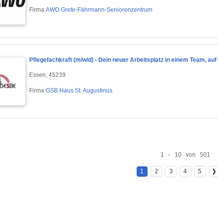
Firma:
AWO Grete-Fährmann-Seniorenzentrum
Pflegefachkraft (m/w/d) - Dein neuer Arbeitsplatz in einem Team, au
Essen, 45239
Firma:
GSB Haus St. Augustinus
1 - 10 von 501
1
2
3
4
5
❯