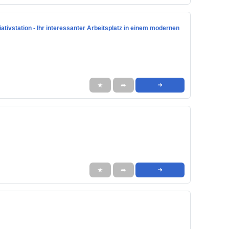
iativstation - Ihr interessanter Arbeitsplatz in einem modernen
★
➦
➜
★
➦
➜