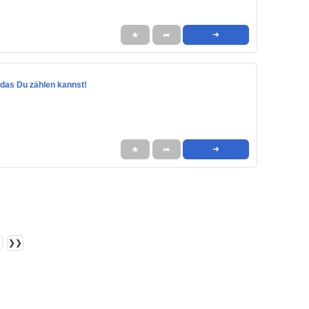
★
➦
➜
f das Du zählen kannst!
★
➦
➜
❯❯