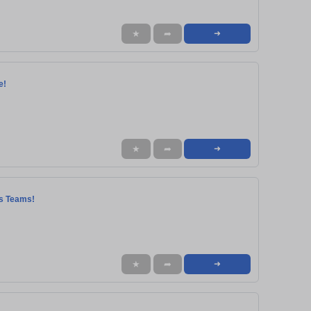
★
➦
➜
e!
★
➦
➜
es Teams!
★
➦
➜