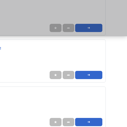
★
➦
➜
!
★
➦
➜
★
➦
➜