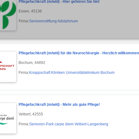
Pflegefachkraft (m/w/d) - Hier gehören Sie hin!
Essen, 45136
Firma:
Seniorenstiftung Adolphinum
Pflegefachkraft (m/w/d) für die Neurochirurgie - Herzlich willkommen
Bochum, 44892
Firma:
Knappschaft Kliniken Universitätsklinikum Bochum
Pflegefachkraft (m/w/d) - Mehr als gute Pflege!
Velbert, 42555
Firma:
Senioren-Park carpe diem Velbert-Langenberg