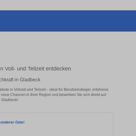
n Voll- und Teilzeit entdecken
chkraft in Gladbeck
te in Vollzeit und Teilzeit – ideal für Berufseinsteiger, erfahrene
zt neue Chancen in Ihrer Region und bewerben Sie sich direkt auf
n Gladbeck!
esonderer Güte!