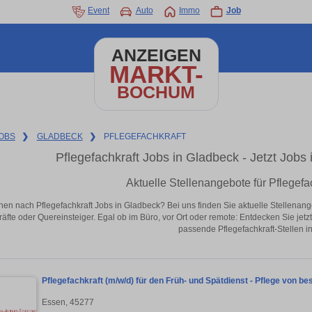
Event
Auto
Immo
Job
ANZEIGEN
MARKT-
BOCHUM
OBS
❯
GLADBECK
❯
PFLEGEFACHKRAFT
Pflegefachkraft Jobs in Gladbeck - Jetzt Jobs i
Aktuelle Stellenangebote für Pflegefa
hen nach Pflegefachkraft Jobs in Gladbeck? Bei uns finden Sie aktuelle Stellenangebo
äfte oder Quereinsteiger. Egal ob im Büro, vor Ort oder remote: Entdecken Sie jet
passende Pflegefachkraft-Stellen i
Pflegefachkraft (m/w/d) für den Früh- und Spätdienst - Pflege von b
Essen, 45277