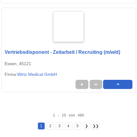
Vertriebsdisponent - Zeitarbeit / Recruiting (m/w/d)
Essen, 45121
Firma:
Wirtz Medical GmbH
★
➦
➜
1 - 10 von 480
1
2
3
4
5
❯
❯❯