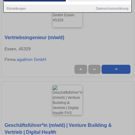
Einstellungen
Datenschutzerklärung
Vertriebsingenieur (m/w/d)
Essen, 45329
Firma:
agathon GmbH
★
➦
➜
Geschäftsführer*in (m/w/d) | Venture Building &
Vertrieb | Digital Health