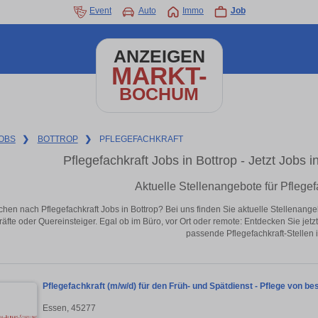
Event
Auto
Immo
Job
ANZEIGEN
MARKT-
BOCHUM
OBS
❯
BOTTROP
❯
PFLEGEFACHKRAFT
Pflegefachkraft Jobs in Bottrop - Jetzt Jobs i
Aktuelle Stellenangebote für Pflegefa
chen nach Pflegefachkraft Jobs in Bottrop? Bei uns finden Sie aktuelle Stellenangebot
äfte oder Quereinsteiger. Egal ob im Büro, vor Ort oder remote: Entdecken Sie jet
passende Pflegefachkraft-Stellen i
Pflegefachkraft (m/w/d) für den Früh- und Spätdienst - Pflege von b
Essen, 45277