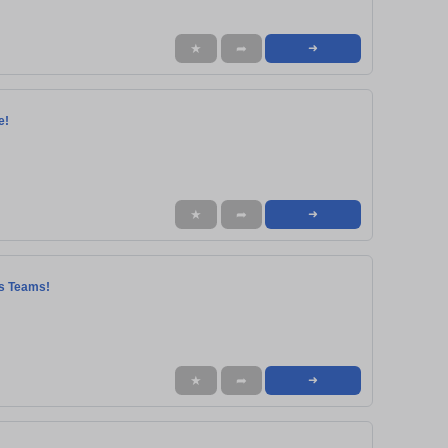
★
➦
➜
e!
★
➦
➜
es Teams!
★
➦
➜