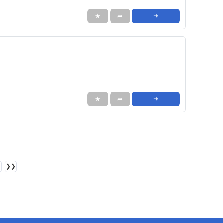
★
➦
➜
★
➦
➜
❯❯