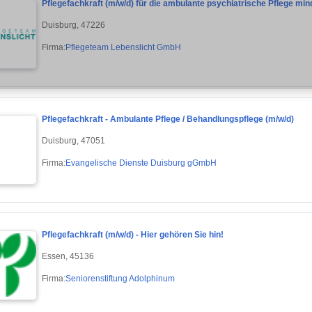
Pflegefachkraft (m/w/d) für die ambulante psychiatrische Pflege mi
Duisburg, 47226
Firma:
Pflegeteam Lebenslicht GmbH
Pflegefachkraft - Ambulante Pflege / Behandlungspflege (m/w/d)
Duisburg, 47051
Firma:
Evangelische Dienste Duisburg gGmbH
Pflegefachkraft (m/w/d) - Hier gehören Sie hin!
Essen, 45136
Firma:
Seniorenstiftung Adolphinum