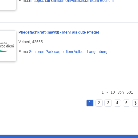
Firma:
Knappschaft Kliniken Universitätsklinikum Bochum
Pflegefachkraft (m/w/d) - Mehr als gute Pflege!
Velbert, 42555
Firma:
Senioren-Park carpe diem Velbert-Langenberg
1 - 10 von 501
1
2
3
4
5
❯