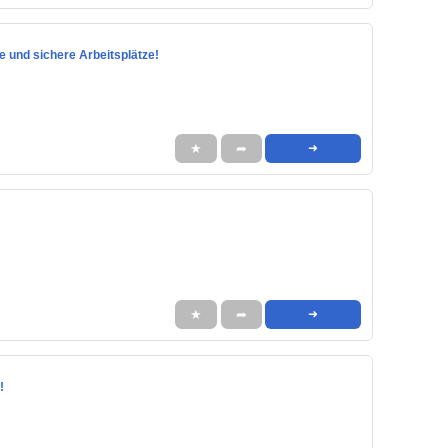
ve und sichere Arbeitsplätze!
★
➦
➜
★
➦
➜
!