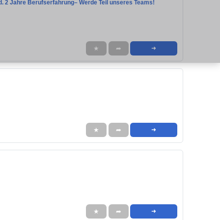
nd. 2 Jahre Berufserfahrung– Werde Teil unseres Teams!
★
➦
➜
★
➦
➜
★
➦
➜