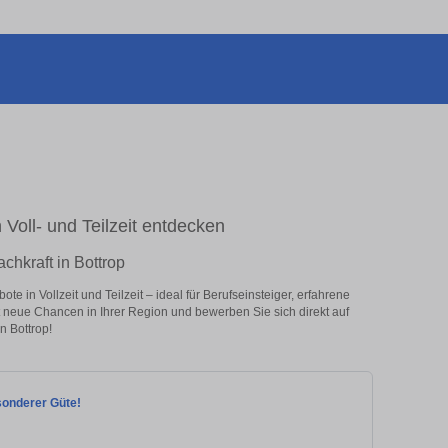
n Voll- und Teilzeit entdecken
chkraft in Bottrop
e in Vollzeit und Teilzeit – ideal für Berufseinsteiger, erfahrene
zt neue Chancen in Ihrer Region und bewerben Sie sich direkt auf
n Bottrop!
esonderer Güte!