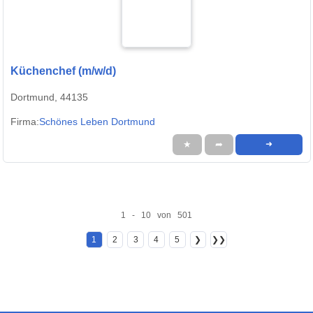
Küchenchef (m/w/d)
Dortmund, 44135
Firma:
Schönes Leben Dortmund
★
➦
➜
1 - 10 von 501
1
2
3
4
5
❯
❯❯