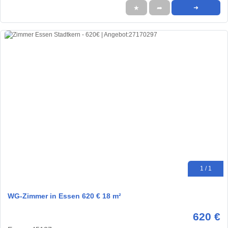
★
➦
➜
1 / 1
WG-Zimmer in Essen 620 € 18 m²
620 €