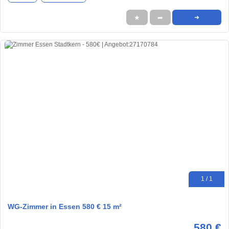
★
➦
➜
1 / 1
WG-Zimmer in Essen 580 € 15 m²
580 €