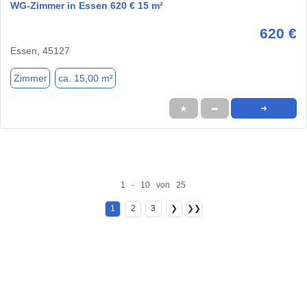
WG-Zimmer in Essen 620 € 15 m²
620 €
Essen, 45127
Zimmer
ca. 15,00 m²
★
➦
➜
1 - 10 von 25
1
2
3
❯
❯❯