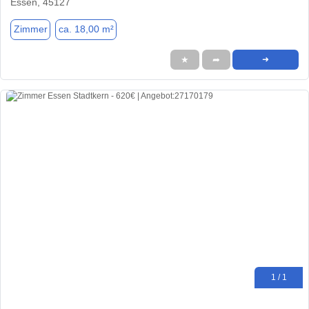
Essen, 45127
Zimmer
ca. 18,00 m²
★
➦
➜
1 / 1