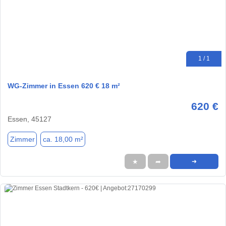
1 / 1
WG-Zimmer in Essen 620 € 18 m²
620 €
Essen, 45127
Zimmer
ca. 18,00 m²
★
➦
➜