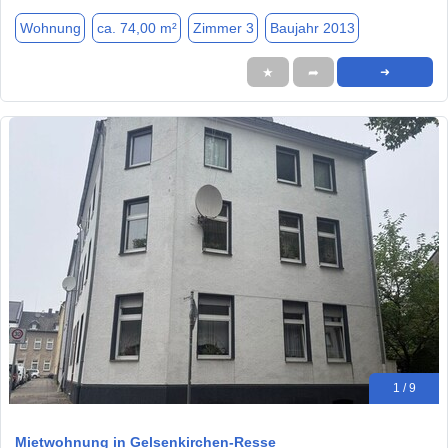
Wohnung
ca. 74,00 m²
Zimmer 3
Baujahr 2013
★
➦
➜
1 / 9
Mietwohnung in Gelsenkirchen-Resse