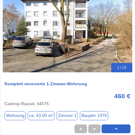
1 / 13
Komplett renovierte 1-Zimmer-Wohnung
460 €
Castrop-Rauxel, 44575
Wohnung
ca. 43,00 m²
Zimmer 1
Baujahr 1975
★
➦
➜