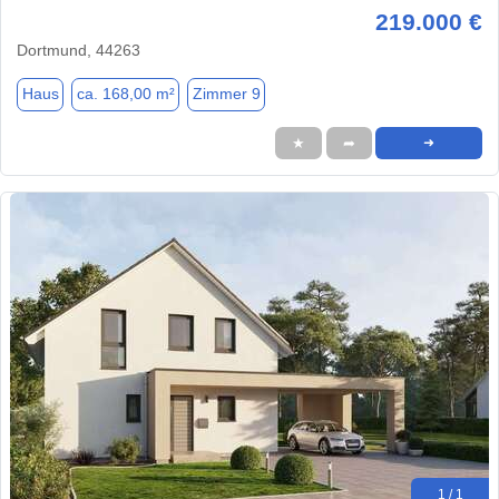
219.000 €
Dortmund, 44263
Haus
ca. 168,00 m²
Zimmer 9
★
➦
➜
1 / 1