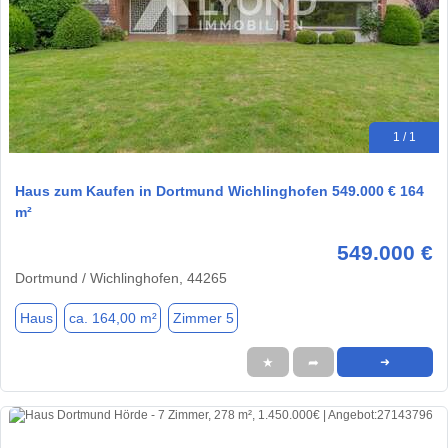
1 / 1
Haus zum Kaufen in Dortmund Wichlinghofen 549.000 € 164
m²
549.000 €
Dortmund / Wichlinghofen, 44265
Haus
ca. 164,00 m²
Zimmer 5
★
➦
➜