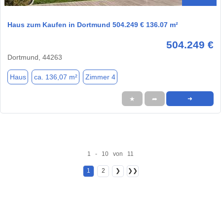
Haus zum Kaufen in Dortmund 504.249 € 136.07 m²
504.249 €
Dortmund, 44263
Haus
ca. 136,07 m²
Zimmer 4
★
➦
➜
1 - 10 von 11
1
2
❯
❯❯