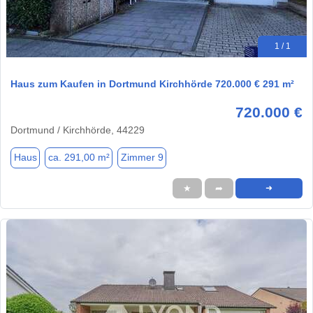
1 / 1
Haus zum Kaufen in Dortmund Kirchhörde 720.000 € 291 m²
720.000 €
Dortmund / Kirchhörde, 44229
Haus
ca. 291,00 m²
Zimmer 9
★
➦
➜