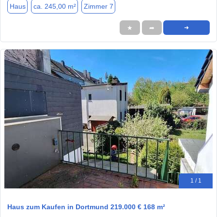
Haus
ca. 245,00 m²
Zimmer 7
★
➦
➜
1 / 1
Haus zum Kaufen in Dortmund 219.000 € 168 m²