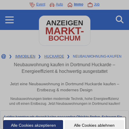
Event
Auto
Immo
Job
ANZEIGEN
MARKT-
BOCHUM
❯
IMMOBILIEN
❯
HUCKARDE
❯
NEUBAUWOHNUNG-KAUFEN
Neubauwohnung kaufen in Dortmund Huckarde –
Energieeffizient & hochwertig ausgestattet
Jetzt eine Neubauwohnung in Dortmund Huckarde kaufen –
Erstbezug & modernes Design
Neubauwohnungen bieten modernste Technik, hohe Energieeffizienz
und oft einen Erstbezug. Jetzt Neubauwohnungen in Dortmund kaufen!
Leider konnten wir derzeit keine passenden Objekte finden. Schauen Sie
bald wieder vorbei!
Alle Cookies akzeptieren
Alle Cookies ablehnen