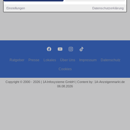
Einstellungen
Datenschutzerklärung
Ratgeber
Presse
Lokales
Über Uns
Impressum
Datenschutz
Cookies
Copyright © 2000 - 2026 | 1A Infosysteme GmbH | Content by: 1A-Anzeigenmarkt.de
06.08.2026