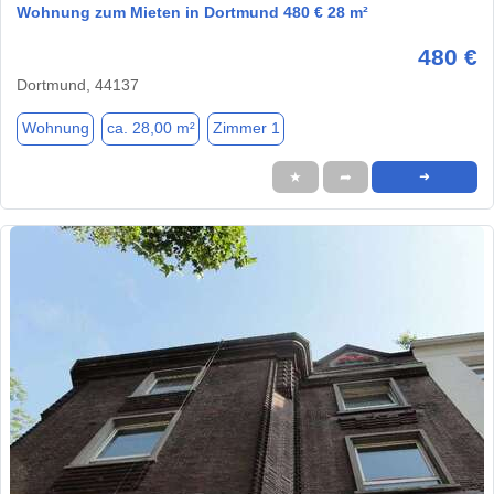
Wohnung zum Mieten in Dortmund 480 € 28 m²
480 €
Dortmund, 44137
Wohnung
ca. 28,00 m²
Zimmer 1
★
➦
➜