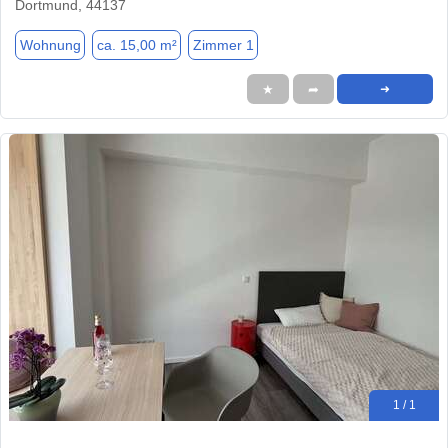
Dortmund, 44137
Wohnung
ca. 15,00 m²
Zimmer 1
★
➦
➜
1 / 1