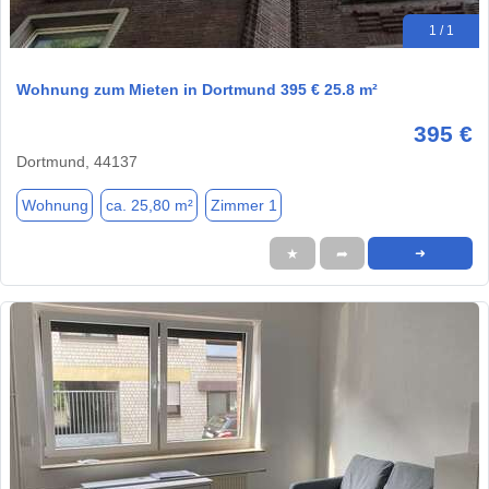
1 / 1
Wohnung zum Mieten in Dortmund 395 € 25.8 m²
395 €
Dortmund, 44137
Wohnung
ca. 25,80 m²
Zimmer 1
★
➦
➜