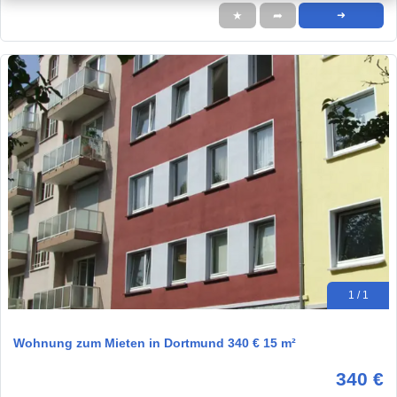
★
➦
➜
1 / 1
Wohnung zum Mieten in Dortmund 340 € 15 m²
340 €