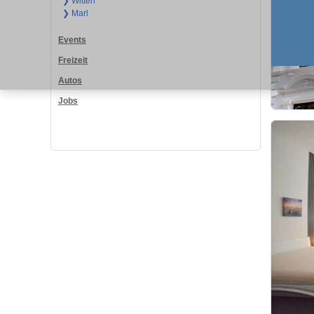
❯ Witten
❯ Marl
Events
Freizeit
Autos
Jobs