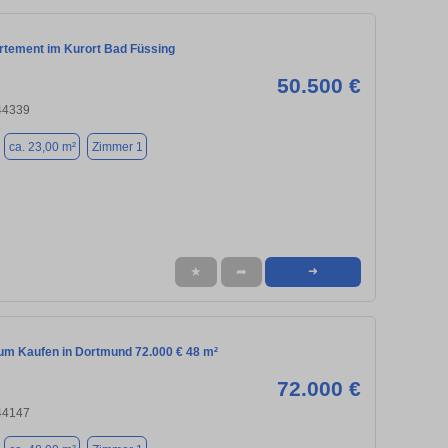
rtement im Kurort Bad Füssing
50.500 €
44339
ca. 23,00 m²
Zimmer 1
★
➦
➜
m Kaufen in Dortmund 72.000 € 48 m²
72.000 €
44147