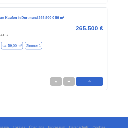
m Kaufen in Dortmund 265.500 € 59 m²
265.500 €
44137
ca. 59,00 m²
Zimmer 1
★
➦
➜
resse
Lokales
Über Uns
Impressum
Datenschutz
Cookies