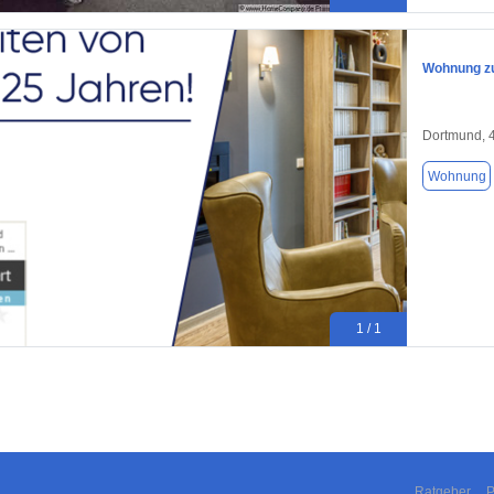
Wohnung zu
Dortmund, 
Wohnung
1 / 1
Ratgeber
P