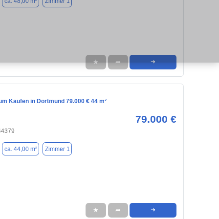
ca. 48,00 m²
Zimmer 1
★
➦
➜
m Kaufen in Dortmund 79.000 € 44 m²
79.000 €
44379
ca. 44,00 m²
Zimmer 1
★
➦
➜