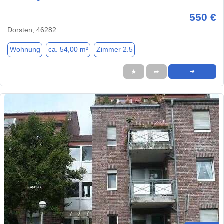
550 €
Dorsten, 46282
Wohnung
ca. 54,00 m²
Zimmer 2.5
★
➦
➜