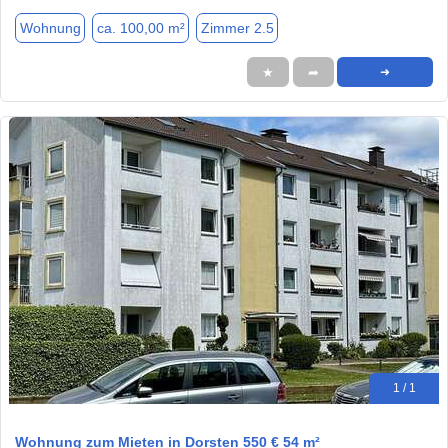
Wohnung
ca. 100,00 m²
Zimmer 2.5
★
➦
➜
1 / 1
Wohnung zum Mieten in Dorsten 550 € 54 m²