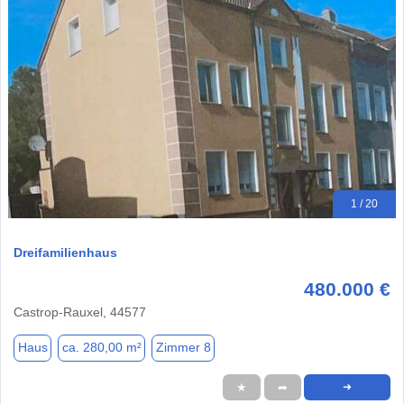
1 / 20
Dreifamilienhaus
480.000 €
Castrop-Rauxel, 44577
Haus
ca. 280,00 m²
Zimmer 8
★
➦
➜