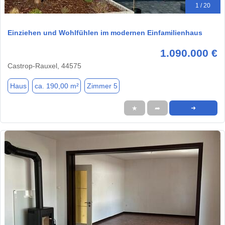
1 / 20
Einziehen und Wohlfühlen im modernen Einfamilienhaus
1.090.000 €
Castrop-Rauxel, 44575
Haus
ca. 190,00 m²
Zimmer 5
★
➦
➜