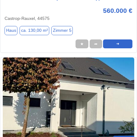
560.000 €
Castrop-Rauxel, 44575
Haus
ca. 130,00 m²
Zimmer 5
★
➦
➜