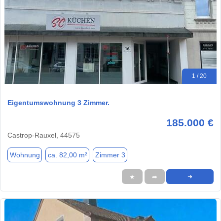
1 / 20
Eigentumswohnung 3 Zimmer.
185.000 €
Castrop-Rauxel, 44575
Wohnung
ca. 82,00 m²
Zimmer 3
★
➦
➜