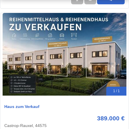
★
➦
➜
1 / 1
Haus zum Verkauf
389.000 €
Castrop-Rauxel, 44575