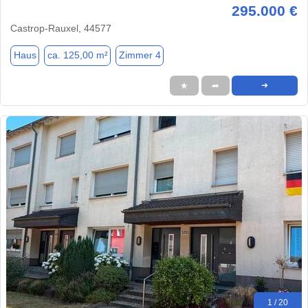
295.000 €
Castrop-Rauxel, 44577
Haus
ca. 125,00 m²
Zimmer 4
★
➦
➜
1 / 20