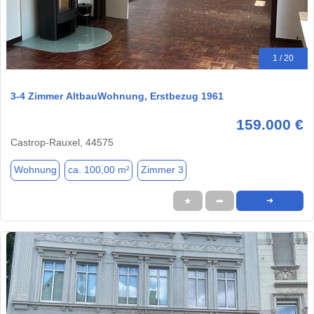
1 / 20
3-4 Zimmer AltbauWohnung, Erstbezug 1961
159.000 €
Castrop-Rauxel, 44575
Wohnung
ca. 100,00 m²
Zimmer 3
★
➦
➜