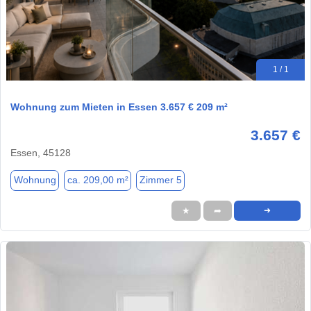
1 / 1
Wohnung zum Mieten in Essen 3.657 € 209 m²
3.657 €
Essen, 45128
Wohnung
ca. 209,00 m²
Zimmer 5
★
➦
➜