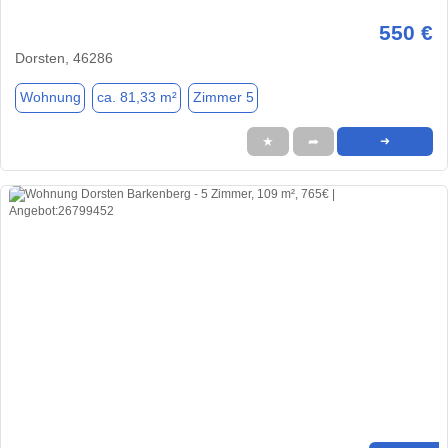
550 €
Dorsten, 46286
Wohnung
ca. 81,33 m²
Zimmer 5
★
➦
➜