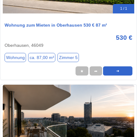
1 / 1
Wohnung zum Mieten in Oberhausen 530 € 87 m²
530 €
Oberhausen, 46049
Wohnung
ca. 87,00 m²
Zimmer 5
★
➦
➜