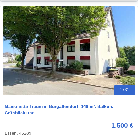
1 / 31
Maisonette-Traum in Burgaltendorf: 148 m², Balkon,
Grünblick und…
1.500 €
Essen, 45289