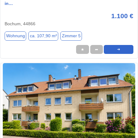
in…
1.100 €
Bochum, 44866
Wohnung
ca. 107,90 m²
Zimmer 5
★
➦
➜