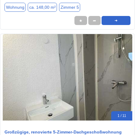
Wohnung
ca. 148,00 m²
Zimmer 5
★
➦
➜
1 / 11
Großzügige, renovierte 5-Zimmer-Dachgeschoßwohnung