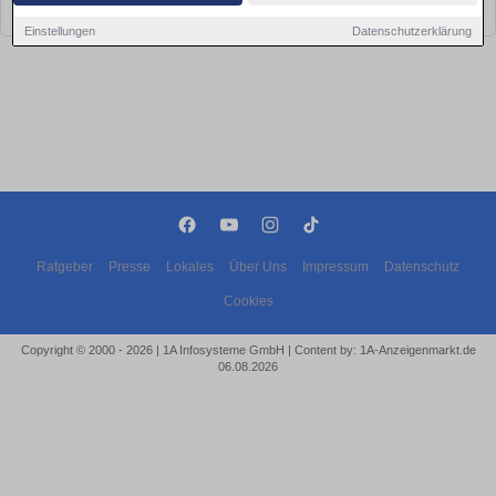
bald wieder vorbei!
Einstellungen
Datenschutzerklärung
Ratgeber
Presse
Lokales
Über Uns
Impressum
Datenschutz
Cookies
Copyright © 2000 - 2026 | 1A Infosysteme GmbH | Content by: 1A-Anzeigenmarkt.de
06.08.2026