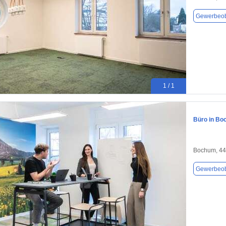
Gewerbeob
1 / 1
Büro in Bo
Bochum, 4
Gewerbeob