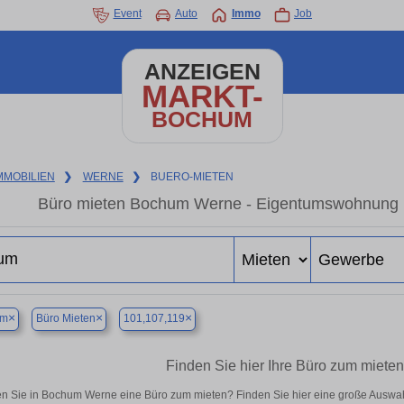
Event
Auto
Immo
Job
ANZEIGEN
MARKT-
BOCHUM
MMOBILIEN
❯
WERNE
❯
BUERO-MIETEN
Büro mieten Bochum Werne - Eigentumswohnung in
×
×
×
um
Büro Mieten
101,107,119
Finden Sie hier Ihre Büro zum miet
n Sie in Bochum Werne eine Büro zum mieten? Finden Sie hier eine große Auswah