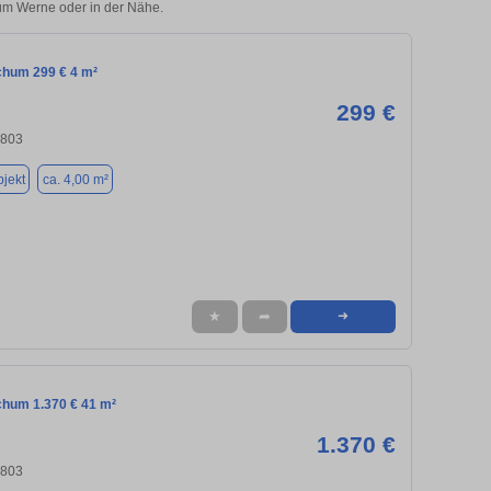
hum Werne oder in der Nähe.
chum 299 € 4 m²
299 €
4803
jekt
ca. 4,00 m²
★
➦
➜
chum 1.370 € 41 m²
1.370 €
4803