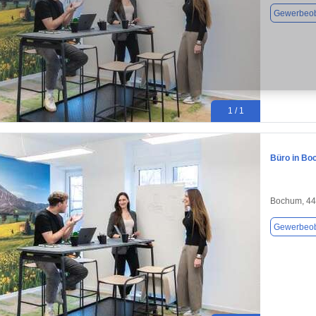
Gewerbeob
1 / 1
Büro in Bo
Bochum, 4
Gewerbeob