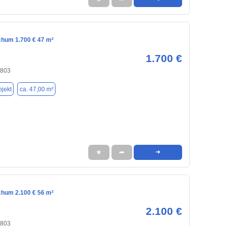
chum 1.700 € 47 m²
1.700 €
4803
jekt
ca. 47,00 m²
★
➦
➜
chum 2.100 € 56 m²
2.100 €
4803