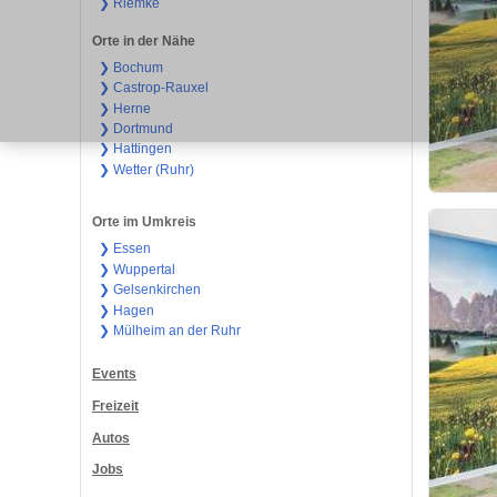
❯ Riemke
Orte in der Nähe
❯ Bochum
❯ Castrop-Rauxel
❯ Herne
❯ Dortmund
❯ Hattingen
❯ Wetter (Ruhr)
Orte im Umkreis
❯ Essen
❯ Wuppertal
❯ Gelsenkirchen
❯ Hagen
❯ Mülheim an der Ruhr
Events
Freizeit
Autos
Jobs