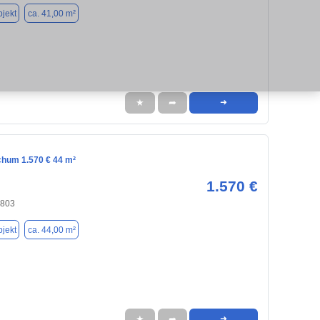
jekt
ca. 41,00 m²
★
➦
➜
chum 1.570 € 44 m²
1.570 €
4803
jekt
ca. 44,00 m²
★
➦
➜