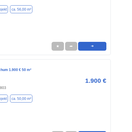
jekt
ca. 56,00 m²
★
➦
➜
chum 1.900 € 50 m²
1.900 €
4803
jekt
ca. 50,00 m²