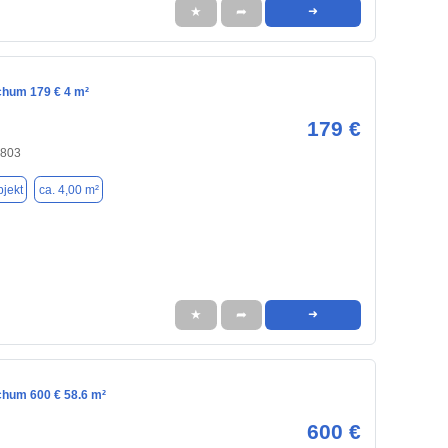
★
➦
➜
chum 179 € 4 m²
179 €
4803
jekt
ca. 4,00 m²
★
➦
➜
chum 600 € 58.6 m²
600 €