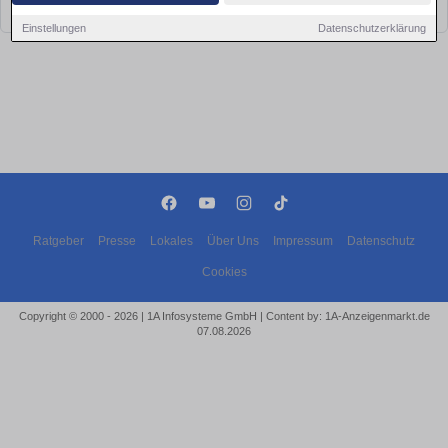
bald wieder vorbei!
Einstellungen
Datenschutzerklärung
Ratgeber
Presse
Lokales
Über Uns
Impressum
Datenschutz
Cookies
Copyright © 2000 - 2026 | 1A Infosysteme GmbH | Content by: 1A-Anzeigenmarkt.de
07.08.2026