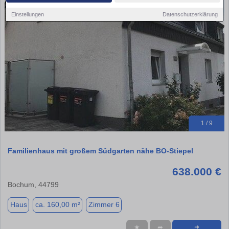
Einstellungen
Datenschutzerklärung
1 / 9
Familienhaus mit großem Südgarten nähe BO-Stiepel
638.000 €
Bochum, 44799
Haus
ca. 160,00 m²
Zimmer 6
★
➦
➜