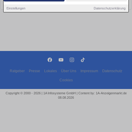
bald wieder vorbei!
Einstellungen
Datenschutzerklärung
Ratgeber
Presse
Lokales
Über Uns
Impressum
Datenschutz
Cookies
Copyright © 2000 - 2026 | 1A Infosysteme GmbH | Content by: 1A-Anzeigenmarkt.de
08.08.2026