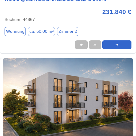
231.840 €
Bochum, 44867
Wohnung
ca. 50,00 m²
Zimmer 2
★
➦
➜