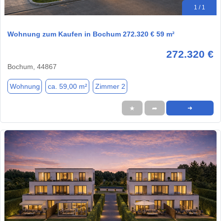
1 / 1
Wohnung zum Kaufen in Bochum 272.320 € 59 m²
272.320 €
Bochum, 44867
Wohnung
ca. 59,00 m²
Zimmer 2
★
➦
➜