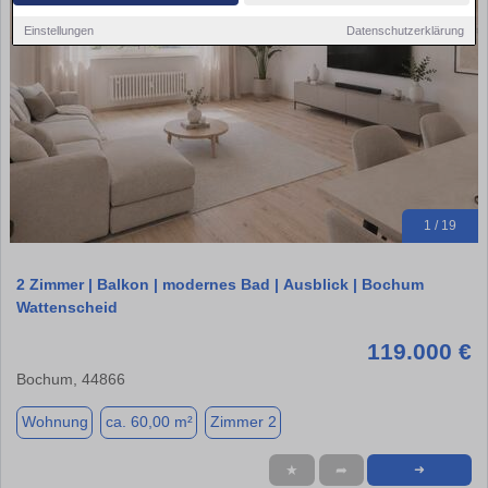
Einstellungen
Datenschutzerklärung
1 / 19
2 Zimmer | Balkon | modernes Bad | Ausblick | Bochum
Wattenscheid
119.000 €
Bochum, 44866
Wohnung
ca. 60,00 m²
Zimmer 2
★
➦
➜