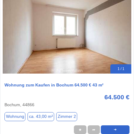
1 / 1
Wohnung zum Kaufen in Bochum 64.500 € 43 m²
64.500 €
Bochum, 44866
Wohnung
ca. 43,00 m²
Zimmer 2
★
➦
➜