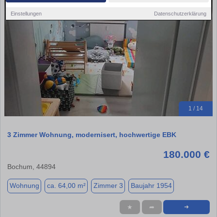
Einstellungen
Datenschutzerklärung
1 / 14
3 Zimmer Wohnung, modernisert, hochwertige EBK
180.000 €
Bochum, 44894
Wohnung
ca. 64,00 m²
Zimmer 3
Baujahr 1954
★
➦
➜