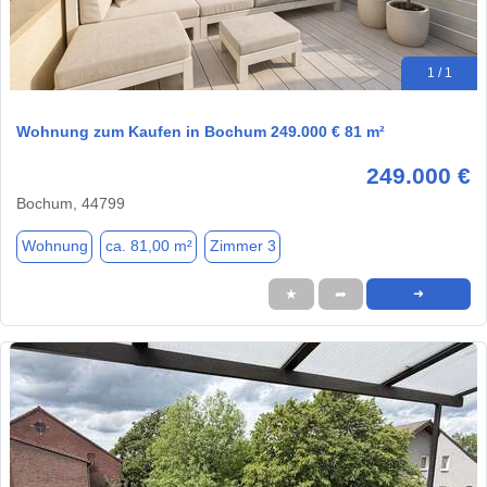
1 / 1
Wohnung zum Kaufen in Bochum 249.000 € 81 m²
249.000 €
Bochum, 44799
Wohnung
ca. 81,00 m²
Zimmer 3
★
➦
➜