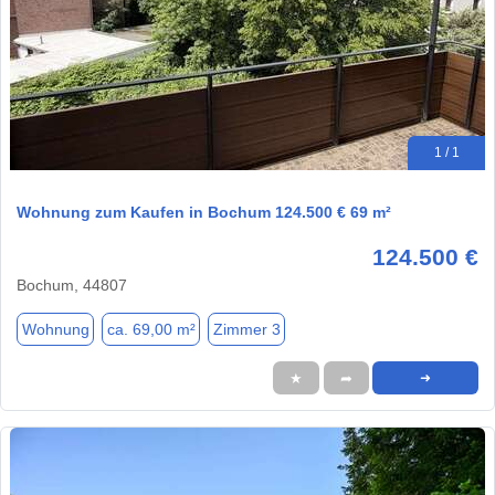
1 / 1
Wohnung zum Kaufen in Bochum 124.500 € 69 m²
124.500 €
Bochum, 44807
Wohnung
ca. 69,00 m²
Zimmer 3
★
➦
➜