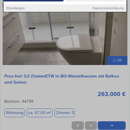
Einstellungen
Datenschutzerklärung
1 / 20
Prov-frei! 3,5 ZimmerETW in BO-Wiemelhausen mit Balkon
und Garten
263.000 €
Bochum, 44799
Wohnung
ca. 67,00 m²
Zimmer 3
★
➦
➜