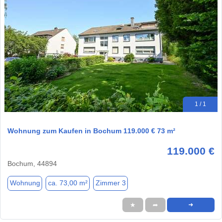
1 / 1
Wohnung zum Kaufen in Bochum 119.000 € 73 m²
119.000 €
Bochum, 44894
Wohnung
ca. 73,00 m²
Zimmer 3
★
➦
➜