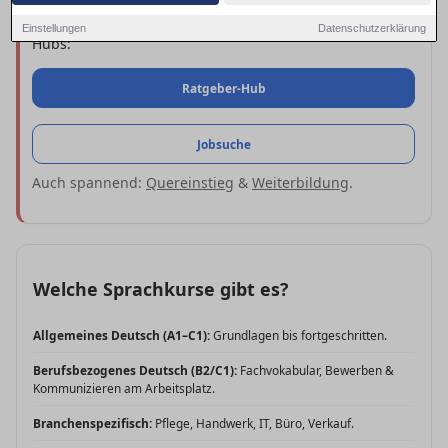
Zu den Angeboten:
Sprachkurse
in Bochum. Nützliche
Einstellungen
Datenschutzerklärung
Hubs:
Ratgeber-Hub
Jobsuche
Auch spannend:
Quereinstieg
&
Weiterbildung
.
Welche Sprachkurse gibt es?
Allgemeines Deutsch (A1–C1):
Grundlagen bis fortgeschritten.
Berufsbezogenes Deutsch (B2/C1):
Fachvokabular, Bewerben &
Kommunizieren am Arbeitsplatz.
Branchenspezifisch:
Pflege, Handwerk, IT, Büro, Verkauf.