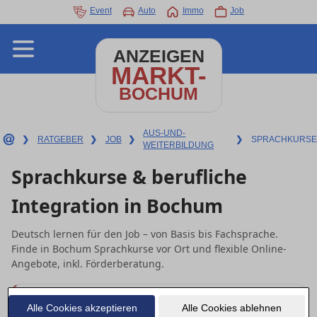
Event
Auto
Immo
Job
ANZEIGEN
MARKT-
BOCHUM
AUS-UND-
❯
RATGEBER
❯
JOB
❯
❯
SPRACHKURSE
WEITERBILDUNG
Sprachkurse & berufliche
Integration in Bochum
Deutsch lernen für den Job – von Basis bis Fachsprache.
Finde in Bochum Sprachkurse vor Ort und flexible Online-
Angebote, inkl. Förderberatung.
Schnell starten
Alle Cookies akzeptieren
Alle Cookies ablehnen