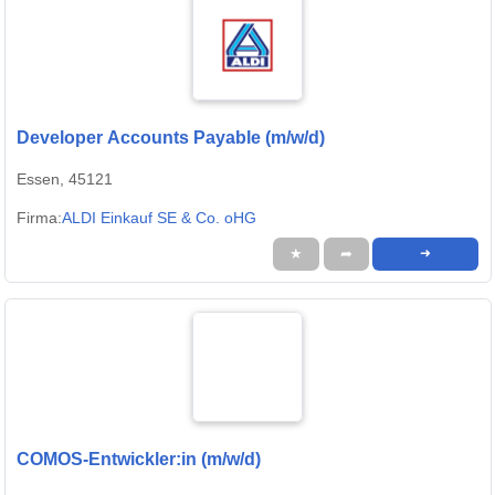
Developer Accounts Payable (m/w/d)
Essen, 45121
Firma:
ALDI Einkauf SE & Co. oHG
★
➦
➜
COMOS-Entwickler:in (m/w/d)