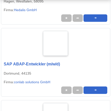
Hagen, Westfalen, 58095
Firma:
Hedalis GmbH
★
➦
➜
SAP ABAP-Entwickler (m/w/d)
Dortmund, 44135
Firma:
conlab solutions GmbH
★
➦
➜