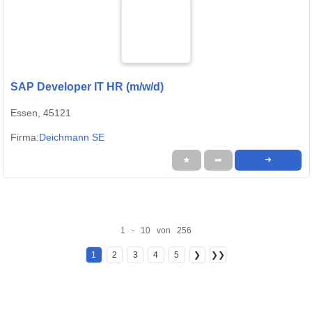
SAP Developer IT HR (m/w/d)
Essen, 45121
Firma:
Deichmann SE
★
➦
➜
1 - 10 von 256
1
2
3
4
5
❯
❯❯