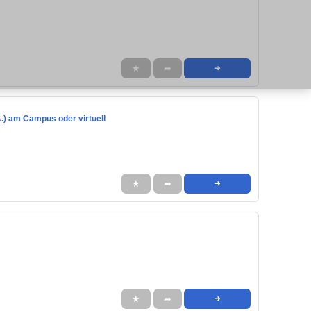
★
➦
➜
.) am Campus oder virtuell
★
➦
➜
★
➦
➜