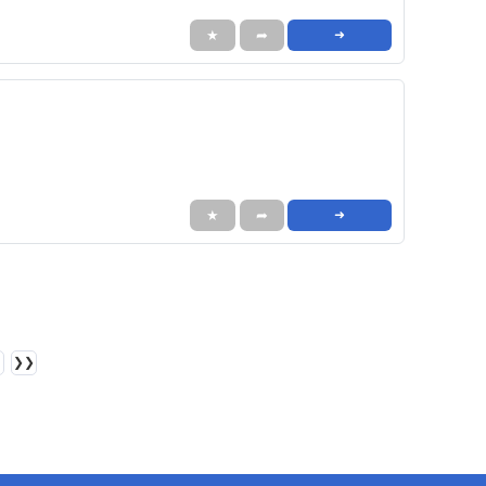
★
➦
➜
★
➦
➜
❯❯