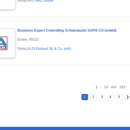
Firma:
AVU Netz GmbH
Business Expert Controlling Schwerpunkt SAP/4 CO (m/w/d)
Essen, 45121
Firma:
ALDI Einkauf SE & Co. oHG
1 - 10 von 183
1
2
3
4
5
❯