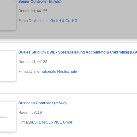
Senior Controller (m/w/d)
Dortmund, 44135
Firma:
Dr. Ausbüttel GmbH & Co. KG
Duales Studium BWL - Spezialisierung Accounting & Controlling (B.A
Dortmund, 44135
Firma:
IU Internationale Hochschule
Business Controller (m/w/d)
Hagen, 58119
Firma:
BILSTEIN SERVICE GmbH