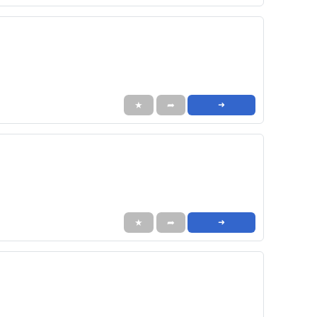
★
➦
➜
★
➦
➜