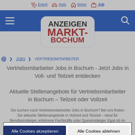
Event
Auto
Immo
Job
ANZEIGEN
MARKT-
BOCHUM
❯
JOBS
❯
VERTRIEBSMITARBEITER
Vertriebsmitarbeiter Jobs in Bochum - Jetzt Jobs in
Voll- und Teilzeit entdecken
Aktuelle Stellenangebote für Vertriebsmitarbeiter
in Bochum – Teilzeit oder Vollzeit
Sie suchen nach Vertriebsmitarbeiter Jobs in Bochum? Bei uns finden
Sie aktuelle Stellenangebote in Vollzeit und Teilzeit – ideal für
Berufseinsteiger, erfahrene Fachkräfte oder Quereinsteiger. Egal ob im
Büro, vor Ort oder remote: Entdecken Sie jetzt neue Chancen in Ihrer
Alle Cookies akzeptieren
Alle Cookies ablehnen
Region und bewerben Sie sich direkt auf passende Vertriebsmitarbeiter-