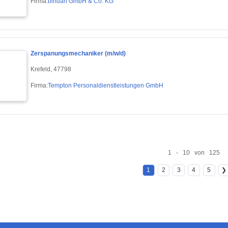
Firma:
bindan GmbH & Co. KG
Zerspanungsmechaniker (m/w/d)
Krefeld, 47798
Firma:
Tempton Personaldienstleistungen GmbH
1 - 10 von 125
1
2
3
4
5
❯