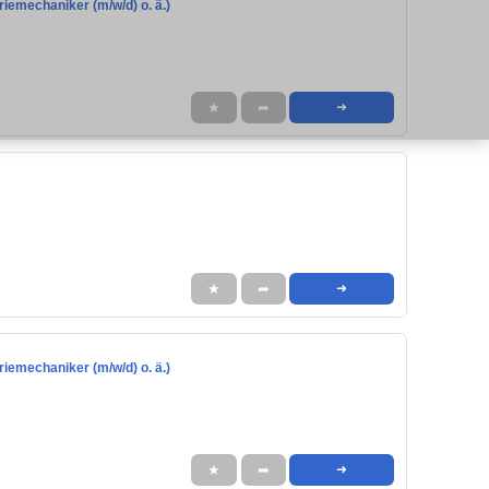
iemechaniker (m/w/d) o. ä.)
★
➦
➜
★
➦
➜
iemechaniker (m/w/d) o. ä.)
★
➦
➜