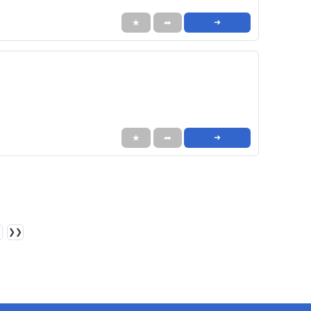
★
➦
➜
★
➦
➜
❯❯