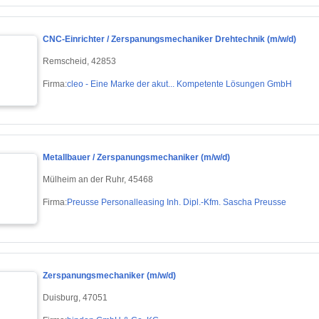
CNC-Einrichter / Zerspanungsmechaniker Drehtechnik (m/w/d)
Remscheid, 42853
Firma:
cleo - Eine Marke der akut... Kompetente Lösungen GmbH
Metallbauer / Zerspanungsmechaniker (m/w/d)
Mülheim an der Ruhr, 45468
Firma:
Preusse Personalleasing Inh. Dipl.-Kfm. Sascha Preusse
Zerspanungsmechaniker (m/w/d)
Duisburg, 47051