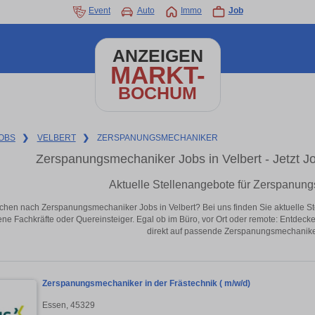
Event
Auto
Immo
Job
ANZEIGEN
MARKT-
BOCHUM
OBS
❯
VELBERT
❯
ZERSPANUNGSMECHANIKER
Zerspanungsmechaniker Jobs in Velbert - Jetzt Job
Aktuelle Stellenangebote für Zerspanung
chen nach Zerspanungsmechaniker Jobs in Velbert? Bei uns finden Sie aktuelle Stell
ene Fachkräfte oder Quereinsteiger. Egal ob im Büro, vor Ort oder remote: Entdeck
direkt auf passende Zerspanungsmechaniker-
Zerspanungsmechaniker in der Frästechnik ( m/w/d)
Essen, 45329