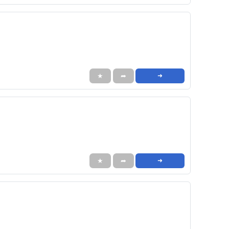
★
➦
➜
★
➦
➜