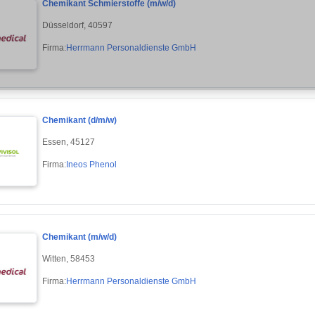
Chemikant Schmierstoffe (m/w/d)
Düsseldorf, 40597
Firma:
Herrmann Personaldienste GmbH
Chemikant (d/m/w)
Essen, 45127
Firma:
Ineos Phenol
Chemikant (m/w/d)
Witten, 58453
Firma:
Herrmann Personaldienste GmbH