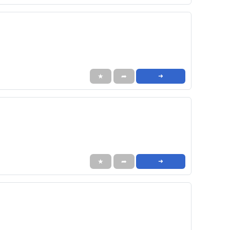
★
➦
➜
★
➦
➜