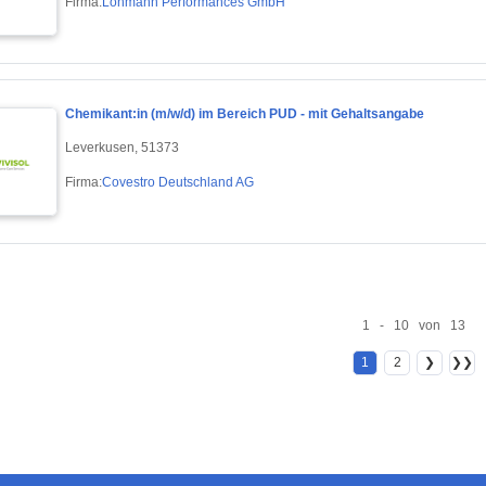
Firma:
Lohmann Performances GmbH
Chemikant:in (m/w/d) im Bereich PUD - mit Gehaltsangabe
Leverkusen, 51373
Firma:
Covestro Deutschland AG
1 - 10 von 13
1
2
❯
❯❯