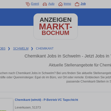
Event
Auto
Immo
Job
ANZEIGEN
MARKT-
BOCHUM
OBS
❯
SCHWELM
❯
CHEMIKANT
Chemikant Jobs in Schwelm - Jetzt Jobs in V
Aktuelle Stellenangebote für Chem
uchen nach Chemikant Jobs in Schwelm? Bei uns finden Sie aktuelle Stellenangebote 
äfte oder Quereinsteiger. Egal ob im Büro, vor Ort oder remote: Entdecken Sie jet
passende Chemikant-Stellen in 
Chemikant (w/m/d) - P-Betrieb VC Tagschicht
Leverkusen, 51373