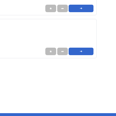
★
➦
➜
★
➦
➜