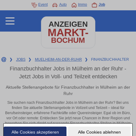
Event
Auto
Immo
Job
ANZEIGEN
MARKT-
BOCHUM
❯
JOBS
❯
MUELHEIM-AN-DER-RUHR
❯
FINANZBUCHHALTER
Finanzbuchhalter Jobs in Mülheim an der Ruhr -
Jetzt Jobs in Voll- und Teilzeit entdecken
Aktuelle Stellenangebote für Finanzbuchhalter in Mülheim an der
Ruhr
Sie suchen nach Finanzbuchhalter Jobs in Mülheim an der Ruhr? Bei uns
finden Sie aktuelle Stellenangebote in Vollzeit und Teilzeit – ideal für
Berufseinsteiger, erfahrene Fachkräfte oder Quereinsteiger. Egal ob im Büro,
vor Ort oder remote: Entdecken Sie jetzt neue Chancen in Ihrer Region und
bewerben Sie sich direkt auf passende Finanzbuchhalter-Stellen in Mülheim
an der Ruhr!
Alle Cookies akzeptieren
Alle Cookies ablehnen