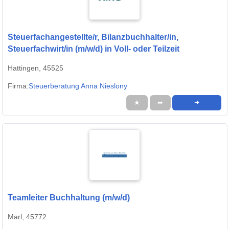
Steuerfachangestellte/r, Bilanzbuchhalter/in,
Steuerfachwirt/in (m/w/d) in Voll- oder Teilzeit
Hattingen, 45525
Firma:
Steuerberatung Anna Nieslony
★
➦
➜
Teamleiter Buchhaltung (m/w/d)
Marl, 45772