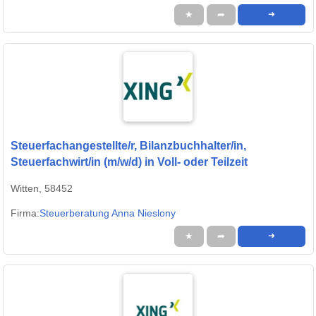
★
➦
➜
Steuerfachangestellte/r, Bilanzbuchhalter/in,
Steuerfachwirt/in (m/w/d) in Voll- oder Teilzeit
Witten, 58452
Firma:
Steuerberatung Anna Nieslony
★
➦
➜