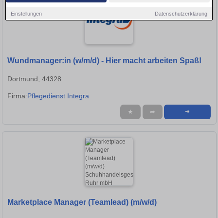
Einstellungen
Datenschutzerklärung
Wundmanager:in (w/m/d) - Hier macht arbeiten Spaß!
Dortmund, 44328
Firma:
Pflegedienst Integra
★
➦
➜
Marketplace Manager (Teamlead) (m/w/d)