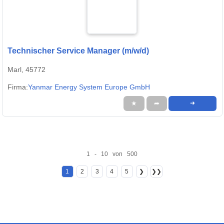
Technischer Service Manager (m/w/d)
Marl, 45772
Firma:
Yanmar Energy System Europe GmbH
★
➦
➜
1 - 10 von 500
1
2
3
4
5
❯
❯❯