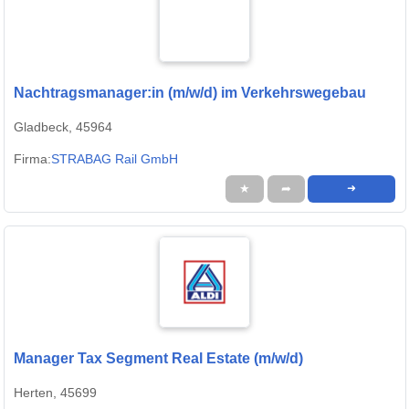
Nachtragsmanager:in (m/w/d) im Verkehrswegebau
Gladbeck, 45964
Firma:
STRABAG Rail GmbH
★
➦
➜
Manager Tax Segment Real Estate (m/w/d)
Herten, 45699