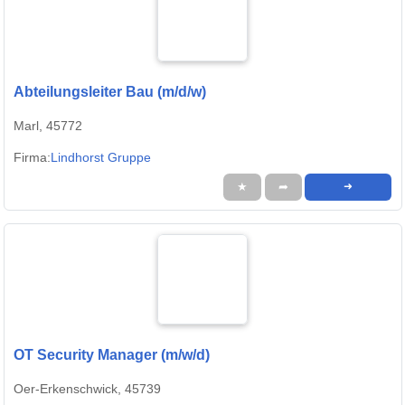
Abteilungsleiter Bau (m/d/w)
Marl, 45772
Firma:
Lindhorst Gruppe
★
➦
➜
OT Security Manager (m/w/d)
Oer-Erkenschwick, 45739