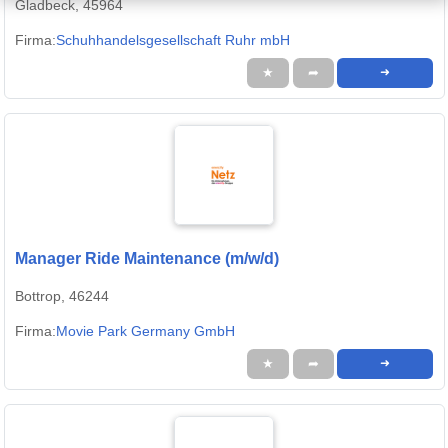
Gladbeck, 45964
Firma:
Schuhhandelsgesellschaft Ruhr mbH
★
➦
➜
Manager Ride Maintenance (m/w/d)
Bottrop, 46244
Firma:
Movie Park Germany GmbH
★
➦
➜