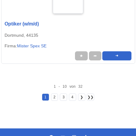
Optiker (w/m/d)
Dortmund, 44135
Firma:
Mister Spex SE
★
➦
➜
1 - 10 von 32
1
2
3
4
❯
❯❯