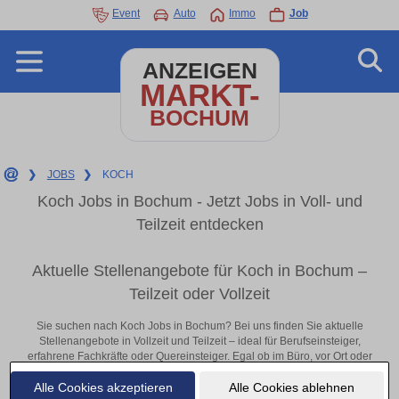
Event
Auto
Immo
Job
ANZEIGEN
MARKT-
BOCHUM
❯
JOBS
❯
KOCH
Koch Jobs in Bochum - Jetzt Jobs in Voll- und
Teilzeit entdecken
Aktuelle Stellenangebote für Koch in Bochum –
Teilzeit oder Vollzeit
Sie suchen nach Koch Jobs in Bochum? Bei uns finden Sie aktuelle
Stellenangebote in Vollzeit und Teilzeit – ideal für Berufseinsteiger,
erfahrene Fachkräfte oder Quereinsteiger. Egal ob im Büro, vor Ort oder
remote: Entdecken Sie jetzt neue Chancen in Ihrer Region und
Alle Cookies akzeptieren
Alle Cookies ablehnen
bewerben Sie sich direkt auf passende Koch-Stellen in Bochum!