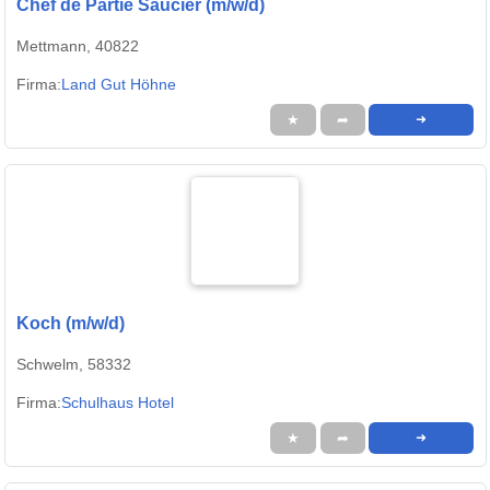
Chef de Partie Saucier (m/w/d)
Mettmann, 40822
Firma:
Land Gut Höhne
★
➦
➜
Koch (m/w/d)
Schwelm, 58332
Firma:
Schulhaus Hotel
★
➦
➜