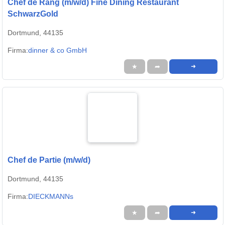
Chef de Rang (m/w/d) Fine Dining Restaurant
SchwarzGold
Dortmund, 44135
Firma:
dinner & co GmbH
★
➦
➜
Chef de Partie (m/w/d)
Dortmund, 44135
Firma:
DIECKMANNs
★
➦
➜