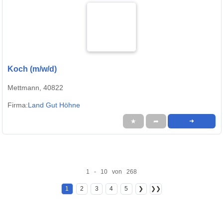
Koch (m/w/d)
Mettmann, 40822
Firma:
Land Gut Höhne
★
➦
➜
1 - 10 von 268
1
2
3
4
5
❯
❯❯