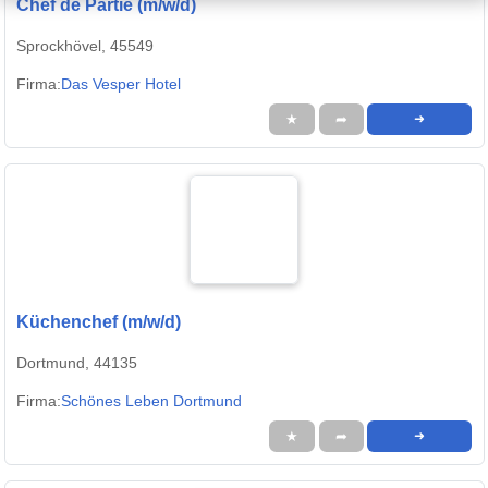
Chef de Partie (m/w/d)
Sprockhövel, 45549
Firma:
Das Vesper Hotel
★
➦
➜
Küchenchef (m/w/d)
Dortmund, 44135
Firma:
Schönes Leben Dortmund
★
➦
➜