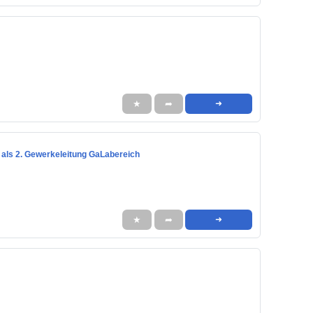
★
➦
➜
u als 2. Gewerkeleitung GaLabereich
★
➦
➜