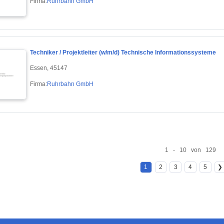
Firma:
Ruhrbahn GmbH
Techniker / Projektleiter (w/m/d) Technische Informationssysteme
Essen, 45147
Firma:
Ruhrbahn GmbH
1 - 10 von 129
1
2
3
4
5
❯