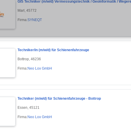
GIS Techniker (m/w/d) Vermessungstechnik / Geoinformatik / Weger
Marl, 45772
Firma:
SYNEQT
Techniker/in (m/w/d) für Schienenfahrzeuge
Bottrop, 46236
Firma:
Neo Lox GmbH
Techniker (m/w/d) für Schienenfahrzeuge - Bottrop
Essen, 45121
Firma:
Neo Lox GmbH