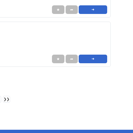
★
➦
➜
★
➦
➜
❯❯