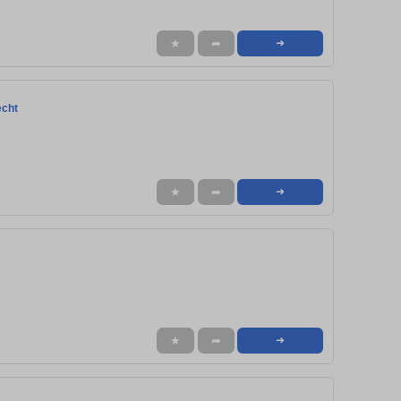
★
➦
➜
echt
★
➦
➜
★
➦
➜