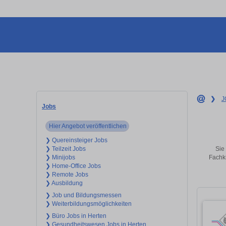
❯
J
Jobs
Hier Angebot veröffentlichen
❯ Quereinsteiger Jobs
Sie
❯ Teilzeit Jobs
Fachkr
❯ Minijobs
❯ Home-Office Jobs
❯ Remote Jobs
❯ Ausbildung
❯ Job und Bildungsmessen
❯ Weiterbildungsmöglichkeiten
❯ Büro Jobs in Herten
❯ Gesundheitswesen Jobs in Herten