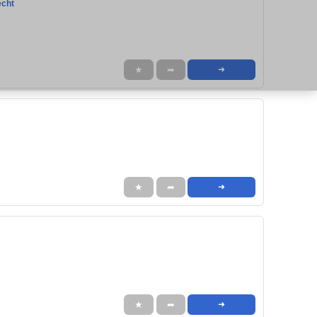
echt
★
➦
➜
★
➦
➜
★
➦
➜