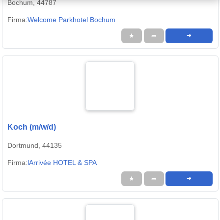
Bochum, 44787
Firma:
Welcome Parkhotel Bochum
★
➦
➜
Koch (m/w/d)
Dortmund, 44135
Firma:
lArrivée HOTEL & SPA
★
➦
➜