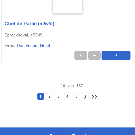
Chef de Partie (m/w/d)
Sprockhövel, 45549
Firma:
Das Vesper Hotel
★
➦
➜
1 - 10 von 167
1
2
3
4
5
❯
❯❯