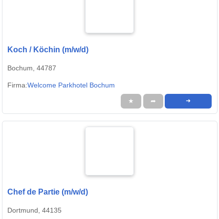
Koch / Köchin (m/w/d)
Bochum, 44787
Firma:
Welcome Parkhotel Bochum
★
➦
➜
Chef de Partie (m/w/d)
Dortmund, 44135