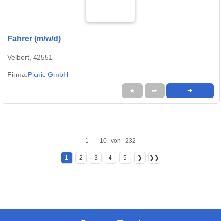
Fahrer (m/w/d)
Velbert, 42551
Firma:
Picnic GmbH
★
➦
➜
1 - 10 von 232
1
2
3
4
5
❯
❯❯